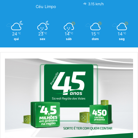
3.15 km/h
Céu Limpo
24
23
14
15
14
℃
℃
℃
℃
℃
qui
sex
sáb
dom
seg