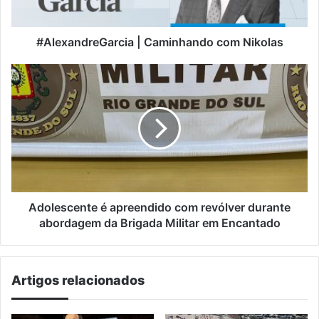
#AlexandreGarcia | Caminhando com Nikolas
Adolescente
é
apreendido
com
revólver
durante
abordagem
da
Brigada
Militar
Adolescente é apreendido com revólver durante
em
abordagem da Brigada Militar em Encantado
Encantado
Artigos relacionados