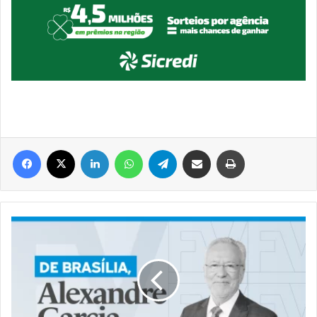
Facebook
X
Linkedin
WhatsApp
Telegram
Compartilhar via e-mail
Imprimir
#AlexandreGarcia
|
Caminhando
com
Nikolas