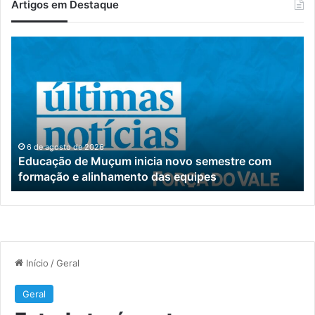
Artigos em Destaque
Educação
Es
de
te
Muçum
ce
inicia
es
novo
pa
semestre
at
com
de
formação
pe
6 de agosto de 2026
Educação de Muçum inicia novo semestre com
e
c
formação e alinhamento das equipes
alinhamento
au
das
pe
equipes
S