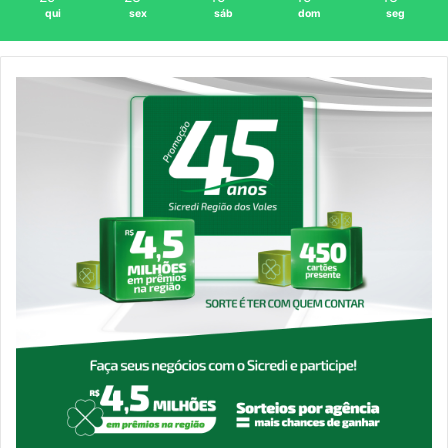
qui
sex
sáb
dom
seg