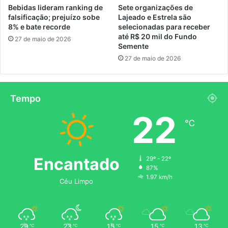
Bebidas lideram ranking de
Sete organizações de
falsificação; prejuízo sobe
Lajeado e Estrela são
8% e bate recorde
selecionadas para receber
até R$ 20 mil do Fundo
27 de maio de 2026
Semente
27 de maio de 2026
Tempo
22
℃
Encantado
29º - 22º
87%
1.97 km/h
Céu Limpo
29
23
15
15
13
℃
℃
℃
℃
℃