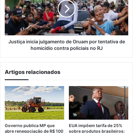
de
Oruam
por
tentativa
de
homicídio
contra
Justiça inicia julgamento de Oruam por tentativa de
policiais
homicídio contra policiais no RJ
no
RJ
Artigos relacionados
Governo publica MP que
EUA impõem tarifa de 25%
abre renegociação de R$ 100
sobre produtos brasileiros;