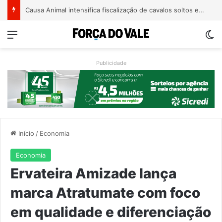
Educação de Muçum inicia novo semestre com formação e alinhamento das equipes
Menu
Sw
Publicidade
Início
/
Economia
Economia
Ervateira Amizade lança
marca Atratumate com foco
em qualidade e diferenciação