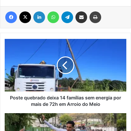
Facebook
X
Linkedin
WhatsApp
Telegram
Compartilhar via e-mail
Imprimir
Poste
quebrado
deixa
14
famílias
sem
energia
por
mais
de
Poste quebrado deixa 14 famílias sem energia por
72h
mais de 72h em Arroio do Meio
em
Arroio
Justiça
do
inicia
Meio
julgamento