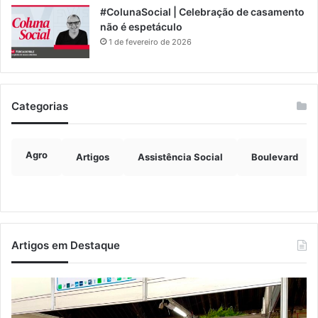
#ColunaSocial | Celebração de casamento
não é espetáculo
1 de fevereiro de 2026
Categorias
Agro
Artigos
Assistência Social
Boulevard
Artigos em Destaque
Turismo
Ve
de
vi
Relvado
at