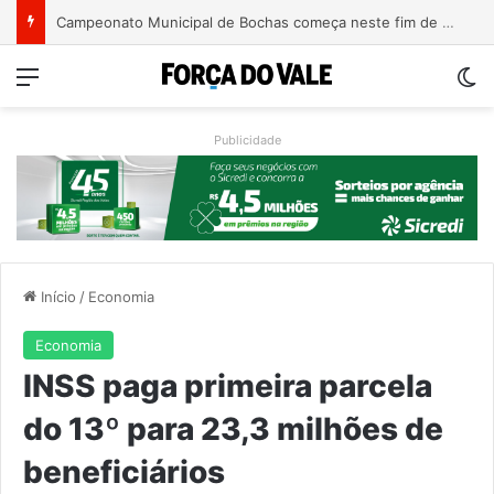
Turismo de Relvado ganha destaque na Turisvales 2026 com apresentação do Caminho da Fé e Devoção
Menu
Sw
Publicidade
Início
/
Economia
Economia
INSS paga primeira parcela
do 13º para 23,3 milhões de
beneficiários