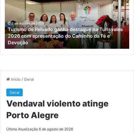
ganha
Po
destaque
Al
na
Turisvales
6 de agosto de 2026
Turismo de Relvado ganha destaque na Turisvales
2026
2026 com apresentação do Caminho da Fé e
com
Devoção
apresentação
do
Caminho
da
Fé
e
Devoção