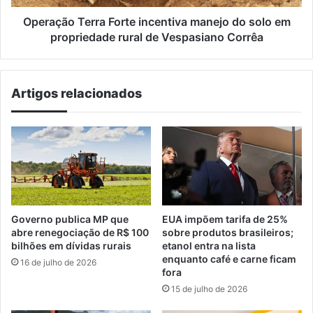
propriedade
rural
Operação Terra Forte incentiva manejo do solo em
de
propriedade rural de Vespasiano Corrêa
Vespasiano
Corrêa
Artigos relacionados
Governo publica MP que
EUA impõem tarifa de 25%
abre renegociação de R$ 100
sobre produtos brasileiros;
bilhões em dívidas rurais
etanol entra na lista
enquanto café e carne ficam
16 de julho de 2026
fora
15 de julho de 2026