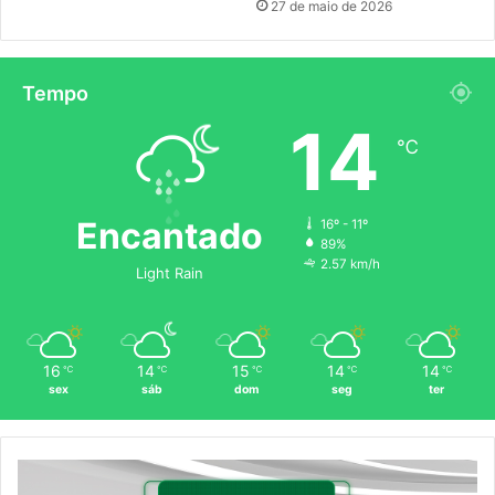
27 de maio de 2026
Tempo
14
℃
Encantado
16º - 11º
89%
2.57 km/h
Light Rain
16
14
15
14
14
℃
℃
℃
℃
℃
sex
sáb
dom
seg
ter