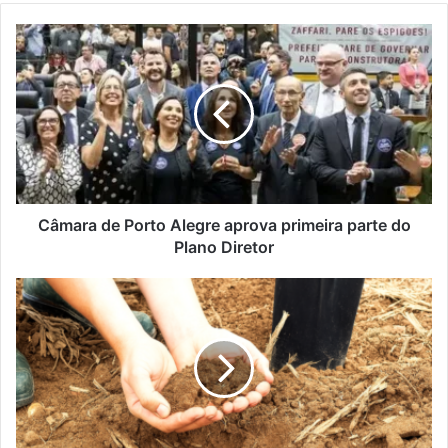
Câmara
de
Porto
Alegre
aprova
primeira
parte
do
Plano
Diretor
Câmara de Porto Alegre aprova primeira parte do
Plano Diretor
Operação
Terra
Forte
incentiva
manejo
do
solo
em