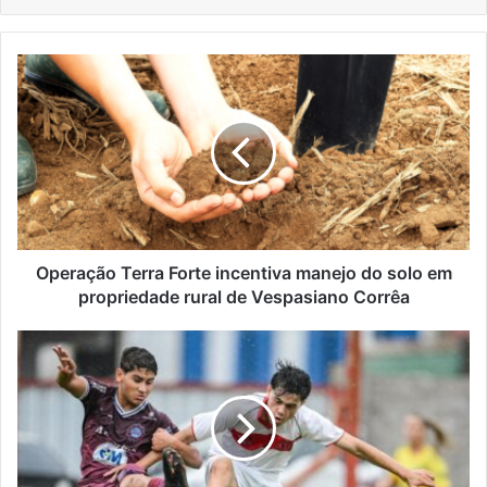
Operação
Terra
Forte
incentiva
manejo
do
solo
em
propriedade
rural
Operação Terra Forte incentiva manejo do solo em
de
propriedade rural de Vespasiano Corrêa
Vespasiano
Corrêa
Taça
da
Amizade
abre
20ª
edição
com