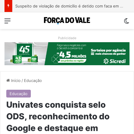
Suspeito de violação de domicílio é detido com faca em prédio de Estrela
Menu
Sw
Publicidade
Início
/
Educação
Educação
Univates conquista selo
ODS, reconhecimento do
Google e destaque em