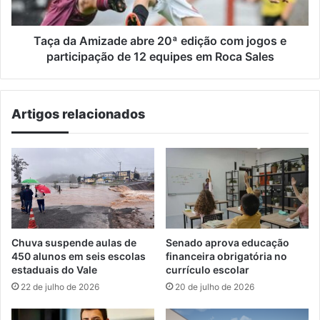
jogos
e
participação
Taça da Amizade abre 20ª edição com jogos e
de
participação de 12 equipes em Roca Sales
12
equipes
em
Artigos relacionados
Roca
Sales
Chuva suspende aulas de
Senado aprova educação
450 alunos em seis escolas
financeira obrigatória no
estaduais do Vale
currículo escolar
22 de julho de 2026
20 de julho de 2026