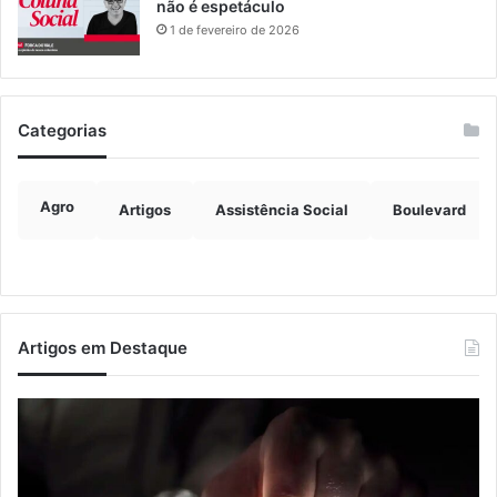
não é espetáculo
1 de fevereiro de 2026
Categorias
Agro
Artigos
Assistência Social
Boulevard
Artigos em Destaque
Nova
Co
lei
os
endurece
ho
penas
da