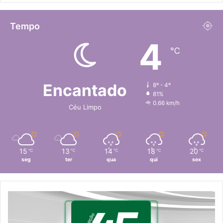
Tempo
4
℃
Encantado
8º - 4º
81%
0.66 km/h
Céu Limpo
15
13
14
18
20
℃
℃
℃
℃
℃
seg
ter
qua
qui
sex