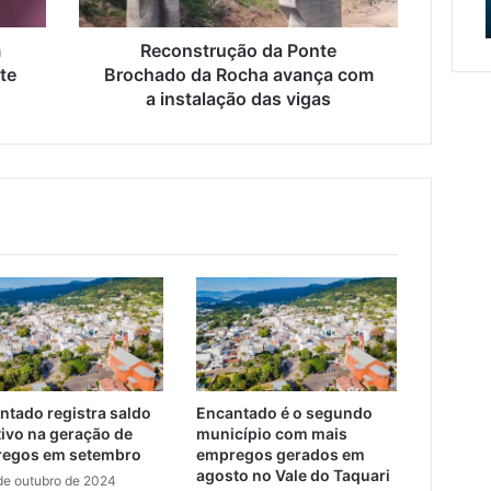
com
das equipes
alinhamento
a
das
instalação
m
Reconstrução da Ponte
equipes
das
te
Brochado da Rocha avança com
vigas
a instalação das vigas
ntado registra saldo
Encantado é o segundo
tivo na geração de
município com mais
egos em setembro
empregos gerados em
agosto no Vale do Taquari
de outubro de 2024