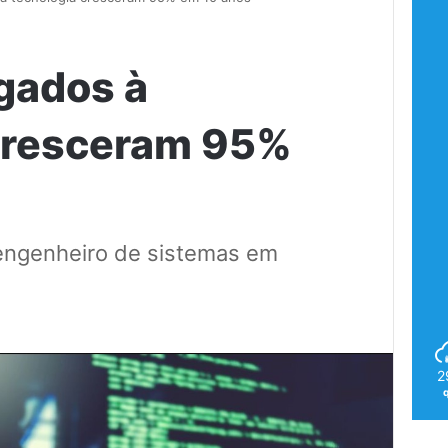
gados à
cresceram 95%
 engenheiro de sistemas em
4
2