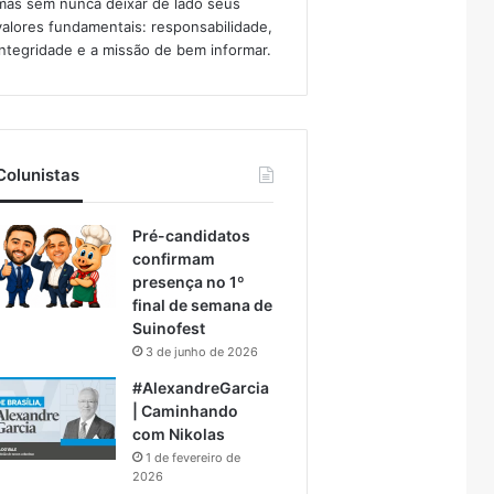
mas sem nunca deixar de lado seus
valores fundamentais: responsabilidade,
integridade e a missão de bem informar.​
Colunistas
Pré-candidatos
confirmam
presença no 1º
final de semana de
Suinofest
3 de junho de 2026
#AlexandreGarcia
| Caminhando
com Nikolas
1 de fevereiro de
2026