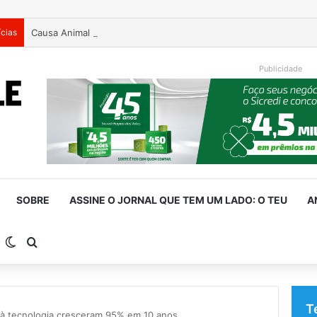
ícias
Causa Animal intensifica fiscalização de cavalos soltos e alerta
Publicidade
SOBRE
ASSINE O JORNAL QUE TEM UM LADO: O TEU
A
arra Lateral
Switch skin
Procurar por
T
 à tecnologia cresceram 95% em 10 anos