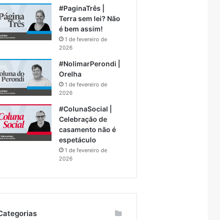
#PaginaTrês |
Terra sem lei? Não
é bem assim!
1 de fevereiro de
2026
#NolimarPerondi |
Orelha
1 de fevereiro de
2026
#ColunaSocial |
Celebração de
casamento não é
espetáculo
1 de fevereiro de
2026
Categorias