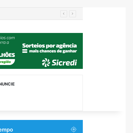
 tutores em Encantado
NUNCIE
empo