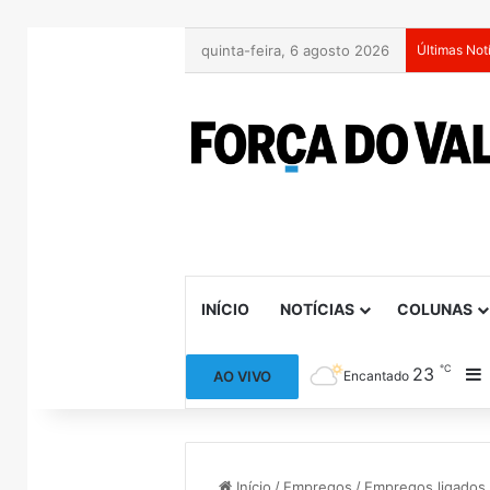
quinta-feira, 6 agosto 2026
Últimas Not
INÍCIO
NOTÍCIAS
COLUNAS
℃
23
B
AO VIVO
Encantado
Início
/
Empregos
/
Empregos ligados