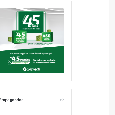
Propagandas