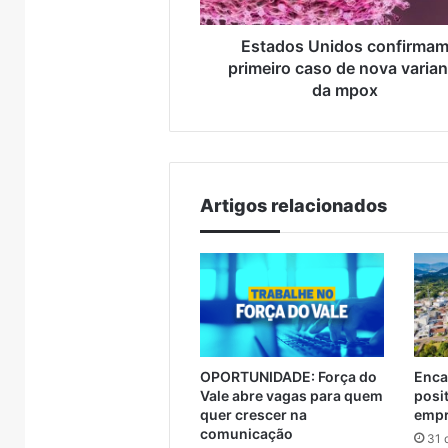
variante
da
mpox
Estados Unidos confirma
primeiro caso de nova varian
da mpox
Artigos relacionados
OPORTUNIDADE: Força do
Enca
Vale abre vagas para quem
posi
quer crescer na
empr
comunicação
31 