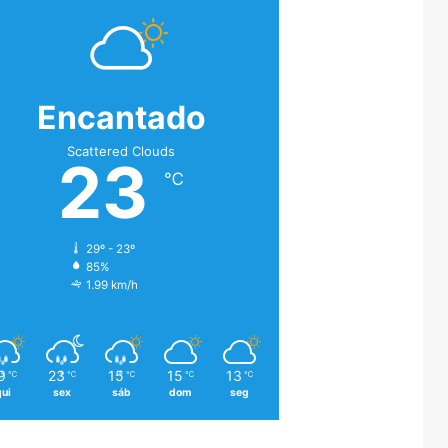
Encantado
Scattered Clouds
23
℃
29º - 23º
85%
1.99 km/h
9
23
15
15
13
℃
℃
℃
℃
℃
qui
sex
sáb
dom
seg