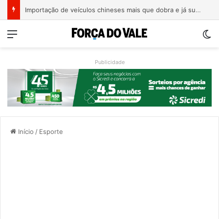
Importação de veículos chineses mais que dobra e já supera metade das compras externas do Brasil
Menu
Sw
Publicidade
Início
/
Esporte