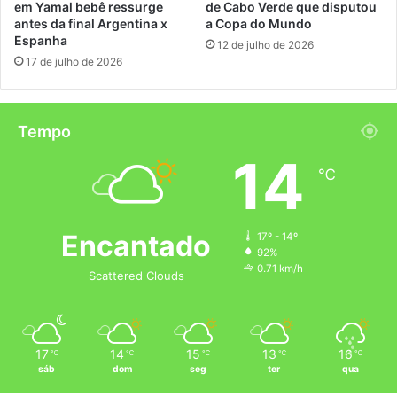
em Yamal bebê ressurge
de Cabo Verde que disputou
antes da final Argentina x
a Copa do Mundo
Espanha
12 de julho de 2026
17 de julho de 2026
Tempo
14
℃
Encantado
17º - 14º
92%
0.71 km/h
Scattered Clouds
17
14
15
13
16
℃
℃
℃
℃
℃
sáb
dom
seg
ter
qua