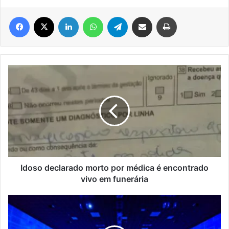
Facebook
X
Linkedin
WhatsApp
Telegram
Compartilhar via e-mail
Imprimir
Idoso
declarado
morto
por
médica
é
encontrado
vivo
em
funerária
Idoso declarado morto por médica é encontrado
vivo em funerária
Turis
Summit
reunirá