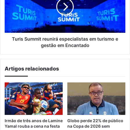
especialistas
em
turismo
e
gestão
em
Encantado
Turis Summit reunirá especialistas em turismo e
gestão em Encantado
Artigos relacionados
Irmão de três anos de Lamine
Globo perde 22% de público
Yamal rouba a cena na festa
na Copa de 2026 sem