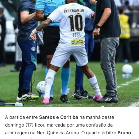
A partida entre
Santos e Coritiba
na manhã deste
domingo (17) ficou marcada por uma confusão da
arbitragem na Neo Química Arena. O quarto árbitro
Bruno