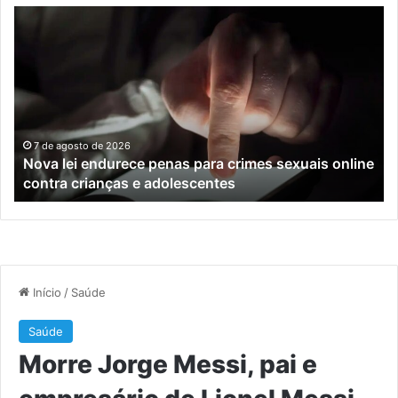
Nova
Co
lei
os
endurece
ho
penas
da
para
tr
crimes
de
sexuais
ba
online
en
7 de agosto de 2026
Nova lei endurece penas para crimes sexuais online
contra
En
contra crianças e adolescentes
crianças
e
e
M
adolescentes