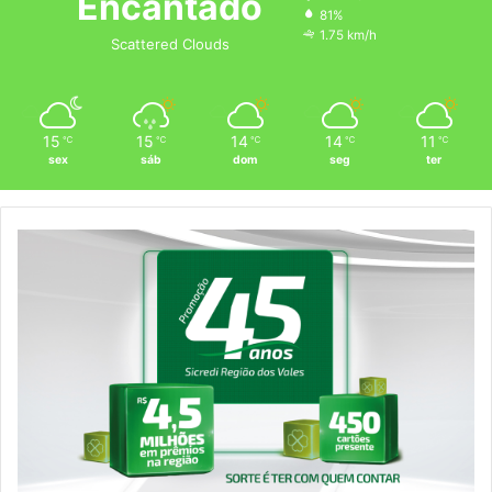
Encantado
81%
1.75 km/h
Scattered Clouds
15
15
14
14
11
℃
℃
℃
℃
℃
sex
sáb
dom
seg
ter