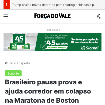
A Balsa Vicentina do Rio Guaporé
Menu
Sw
Publicidade
Início
/
Esporte
Esporte
Brasileiro pausa prova e
ajuda corredor em colapso
na Maratona de Boston