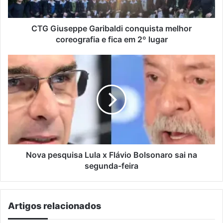
fica
em
2º
CTG Giuseppe Garibaldi conquista melhor
lugar
coreografia e fica em 2º lugar
Nova
pesquisa
Lula
x
Flávio
Bolsonaro
sai
na
segunda-
feira
Nova pesquisa Lula x Flávio Bolsonaro sai na
segunda-feira
Artigos relacionados