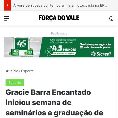
Bebê de um mês se engasga e é socorrido por bombeiros em Teutônia
Menu
Sw
Publicidade
Início
/
Esporte
Esporte
Gracie Barra Encantado
iniciou semana de
seminários e graduação de