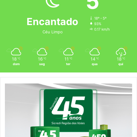
5
Encantado
18º - 5º
93%
0.17 km/h
Céu Limpo
18
16
11
14
18
℃
℃
℃
℃
℃
dom
seg
ter
qua
qui