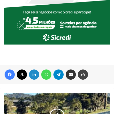
Facebook
X
Linkedin
WhatsApp
Telegram
Compartilhar via e-mail
Imprimir
Quatro
cidades
gaúchas
registram