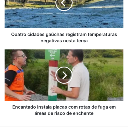
temperaturas
negativas
nesta
terça
Quatro cidades gaúchas registram temperaturas
negativas nesta terça
Encantado
instala
placas
com
rotas
de
fuga
em
áreas
de
Encantado instala placas com rotas de fuga em
risco
áreas de risco de enchente
de
enchente