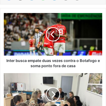
Inter
busca
empate
duas
vezes
contra
o
Botafogo
e
soma
Inter busca empate duas vezes contra o Botafogo e
ponto
soma ponto fora de casa
fora
de
Roca
casa
Sales
avança
na
implantação
do
AEE