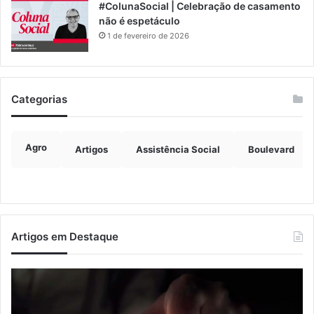
#ColunaSocial | Celebração de casamento
não é espetáculo
1 de fevereiro de 2026
Categorias
Agro
Artigos
Assistência Social
Boulevard
Artigos em Destaque
Nova
Co
lei
os
endurece
ho