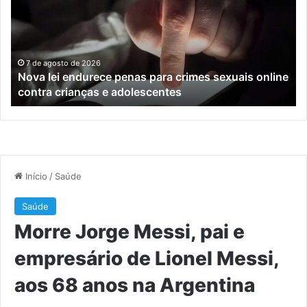
penas
da
para
tr
crimes
de
sexuais
ba
online
en
7 de agosto de 2026
Nova lei endurece penas para crimes sexuais online
contra
En
contra crianças e adolescentes
crianças
e
e
M
adolescentes