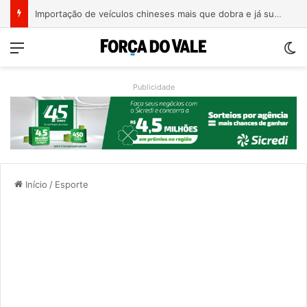
Importação de veículos chineses mais que dobra e já supera metade das compras externas do Brasil
Menu
Sw
Publicidade
Início
/
Esporte