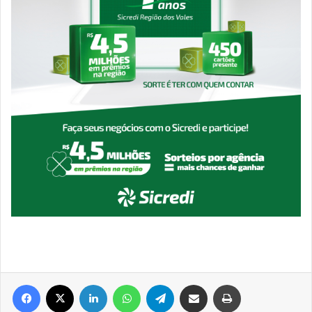
Facebook
X
Linkedin
WhatsApp
Telegram
Compartilhar via e-mail
Imprimir