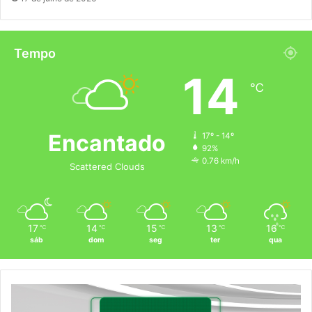
Tempo
14
℃
Encantado
17º - 14º
92%
0.76 km/h
Scattered Clouds
17
14
15
13
16
℃
℃
℃
℃
℃
sáb
dom
seg
ter
qua