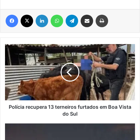
Facebook
X
Linkedin
WhatsApp
Telegram
Compartilhar via e-mail
Imprimir
Polícia
recupera
13
terneiros
furtados
em
Boa
Vista
do
Sul
Polícia recupera 13 terneiros furtados em Boa Vista
do Sul
Clarão
no
céu