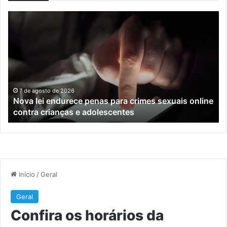
Nova
Co
lei
os
endurece
ho
penas
da
para
tr
crimes
de
sexuais
ba
online
en
7 de agosto de 2026
Nova lei endurece penas para crimes sexuais online
contra
En
contra crianças e adolescentes
crianças
e
e
M
adolescentes