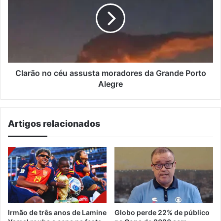
assusta
moradores
da
Grande
Porto
Alegre
Clarão no céu assusta moradores da Grande Porto
Alegre
Artigos relacionados
Irmão de três anos de Lamine
Globo perde 22% de público