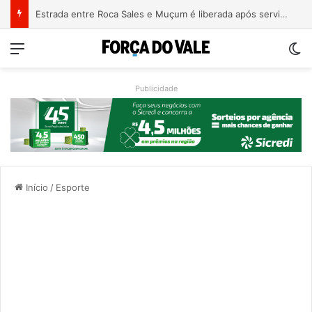
Estrada entre Roca Sales e Muçum é liberada após serviços de manutenção
Menu
Sw
Publicidade
Início
/
Esporte