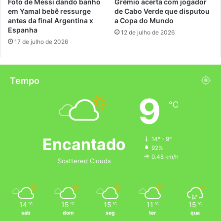
Foto de Messi dando banho
Grêmio acerta com jogador
em Yamal bebê ressurge
de Cabo Verde que disputou
antes da final Argentina x
a Copa do Mundo
Espanha
12 de julho de 2026
17 de julho de 2026
Tempo
9
℃
Encantado
14º - 9º
92%
0.48 km/h
Scattered Clouds
14
15
15
11
15
℃
℃
℃
℃
℃
sáb
dom
seg
ter
qua