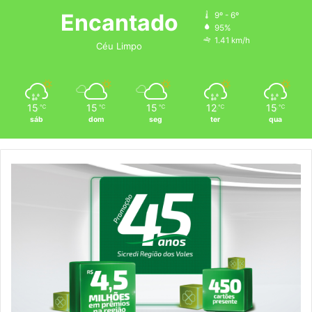
Encantado
9º - 6º
95%
1.41 km/h
Céu Limpo
15
15
15
12
15
℃
℃
℃
℃
℃
sáb
dom
seg
ter
qua