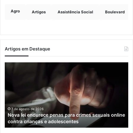
Agro
Artigos
Assistência Social
Boulevard
Artigos em Destaque
Nova
Co
lei
os
endurece
ho
penas
da
para
tr
crimes
de
sexuais
ba
online
en
7 de agosto de 2026
Nova lei endurece penas para crimes sexuais online
contra
En
contra crianças e adolescentes
crianças
e
e
M