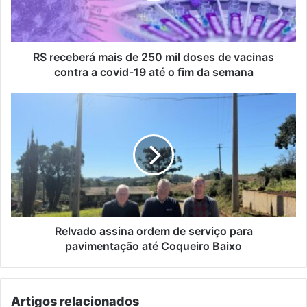
doses
de
vacinas
contra
RS receberá mais de 250 mil doses de vacinas
a
contra a covid-19 até o fim da semana
covid-
19
Relvado
até
assina
o
ordem
fim
de
da
serviço
semana
para
pavimentação
até
Coqueiro
Baixo
Relvado assina ordem de serviço para
pavimentação até Coqueiro Baixo
Artigos relacionados