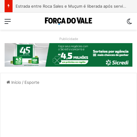
Estrada entre Roca Sales e Muçum é liberada após serviços de manutenção
Menu
Sw
Publicidade
Início
/
Esporte