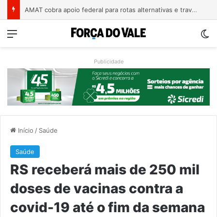
A arte de projetar o dom de cuidar
Menu
Sw
Publicidade
Início
/
Saúde
Saúde
RS receberá mais de 250 mil
doses de vacinas contra a
covid-19 até o fim da semana