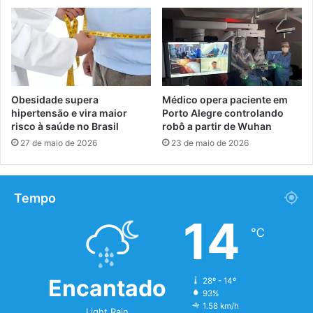
Obesidade supera
Médico opera paciente em
hipertensão e vira maior
Porto Alegre controlando
risco à saúde no Brasil
robô a partir de Wuhan
27 de maio de 2026
23 de maio de 2026
Tempo
14
℃
Encantado
28º - 14º
93%
1.58 km/h
Light Rain