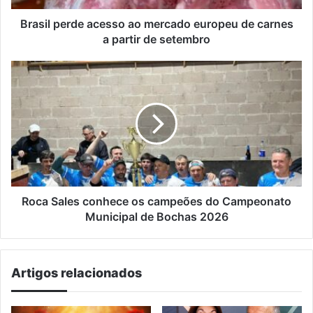
a
partir
Brasil perde acesso ao mercado europeu de carnes
de
a partir de setembro
setembro
Roca
Sales
conhece
os
campeões
do
Campeonato
Municipal
de
Bochas
Roca Sales conhece os campeões do Campeonato
2026
Municipal de Bochas 2026
Artigos relacionados