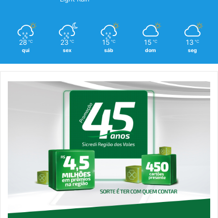
28
23
15
15
13
℃
℃
℃
℃
℃
qui
sex
sáb
dom
seg