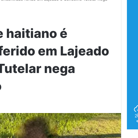
 haitiano é
ferido em Lajeado
Tutelar nega
o
2