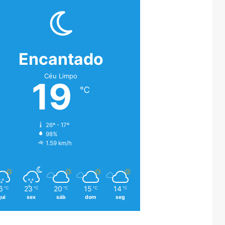
Encantado
Céu Limpo
19
℃
26º - 17º
98%
1.59 km/h
6
23
20
15
14
℃
℃
℃
℃
℃
qui
sex
sáb
dom
seg