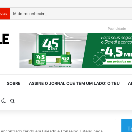
ícias
Publicidade
SOBRE
ASSINE O JORNAL QUE TEM UM LADO: O TEU
A
arra Lateral
Switch skin
Procurar por
T
é encontrado ferido em Lajeado e Conselho Tutelar nega