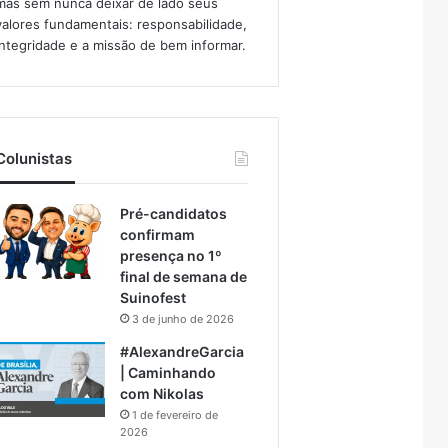
mas sem nunca deixar de lado seus
valores fundamentais: responsabilidade,
integridade e a missão de bem informar.​
Colunistas
Pré-candidatos
confirmam
presença no 1º
final de semana de
Suinofest
3 de junho de 2026
#AlexandreGarcia
| Caminhando
com Nikolas
1 de fevereiro de
2026