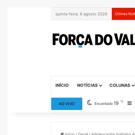
quinta-feira, 6 agosto 2026
Últimas Not
INÍCIO
NOTÍCIAS
COLUNAS
℃
19
B
AO VIVO
Encantado
Início
/
Geral
/
Adolescente haitiano 