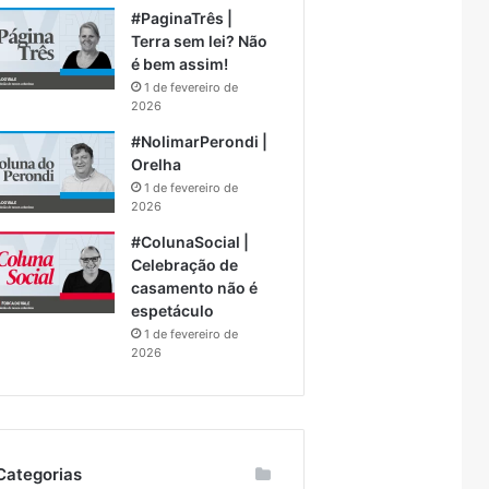
#PaginaTrês |
Terra sem lei? Não
é bem assim!
1 de fevereiro de
2026
#NolimarPerondi |
Orelha
1 de fevereiro de
2026
#ColunaSocial |
Celebração de
casamento não é
espetáculo
1 de fevereiro de
2026
Categorias