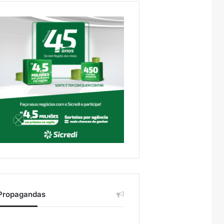
Propagandas