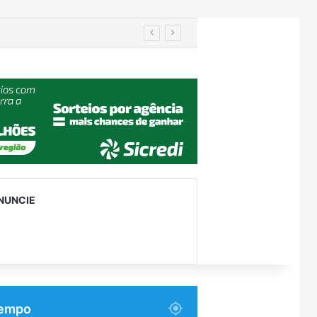
IA de reconhecimento facial localiza pessoa desaparecida há 15 anos; sistema atinge precisão de até 99%
NUNCIE
empo