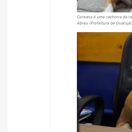
Coreana é uma cachorra da raç
Abreu (Prefeitura de Guarujá)