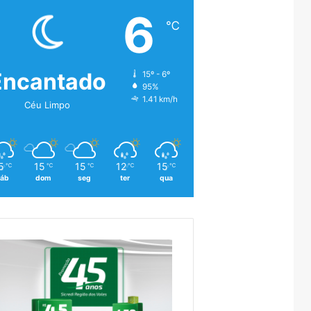
6
℃
Encantado
15º - 6º
95%
1.41 km/h
Céu Limpo
5
15
15
12
15
℃
℃
℃
℃
℃
áb
dom
seg
ter
qua