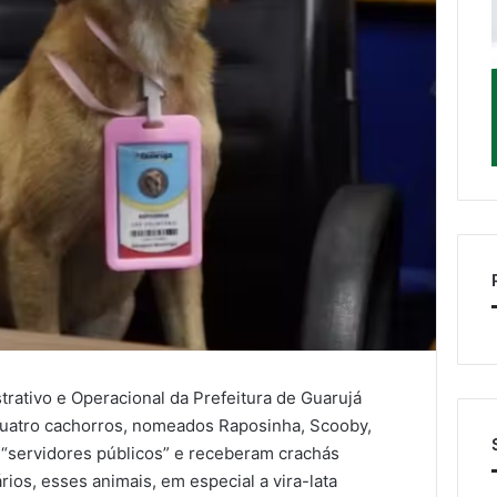
rativo e Operacional da Prefeitura de Guarujá
uatro cachorros, nomeados Raposinha, Scooby,
 “servidores públicos” e receberam crachás
rios, esses animais, em especial a vira-lata