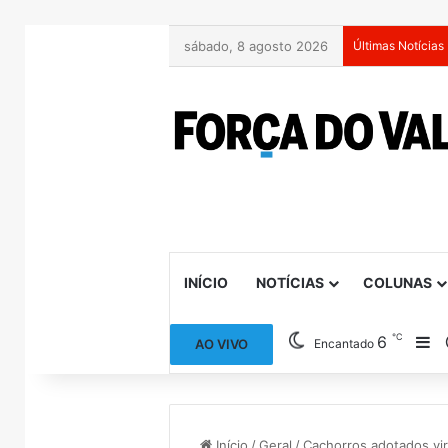
sábado, 8 agosto 2026
Últimas Notícias
INÍCIO
NOTÍCIAS
COLUNAS
℃
6
Ba
AO VIVO
Encantado
Início
/
Geral
/
Cachorros adotados vir