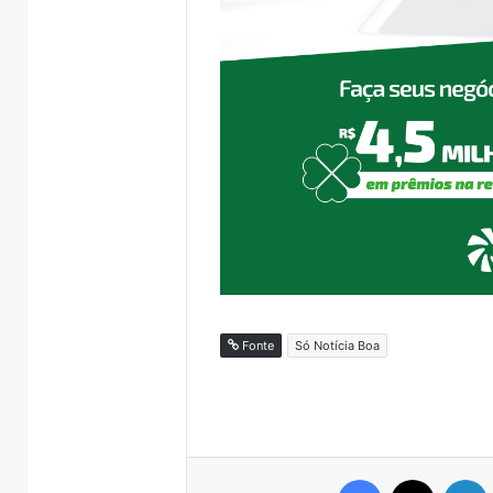
Brasil
Fonte
Só Notícia Boa
Facebook
X