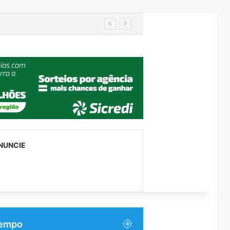
utenção
NUNCIE
empo