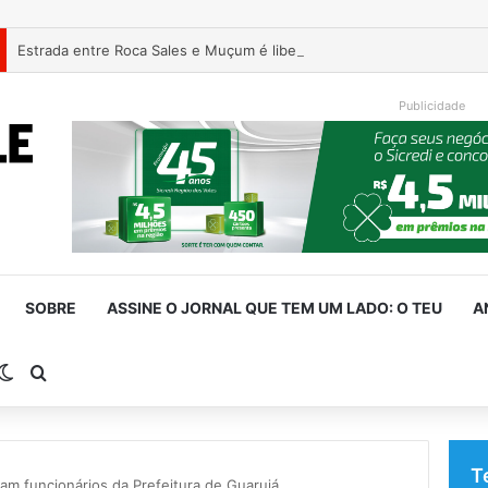
Estrada entre Roca Sales e Muçum é liberada após serviços de man
Publicidade
SOBRE
ASSINE O JORNAL QUE TEM UM LADO: O TEU
A
rra Lateral
Switch skin
Procurar por
T
am funcionários da Prefeitura de Guarujá