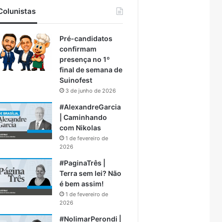
Colunistas
Pré-candidatos
confirmam
presença no 1º
final de semana de
Suinofest
3 de junho de 2026
#AlexandreGarcia
| Caminhando
com Nikolas
1 de fevereiro de
2026
#PaginaTrês |
Terra sem lei? Não
é bem assim!
1 de fevereiro de
2026
#NolimarPerondi |