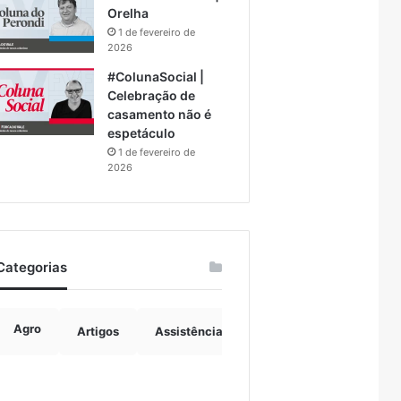
Orelha
1 de fevereiro de
2026
#ColunaSocial |
Celebração de
casamento não é
espetáculo
1 de fevereiro de
2026
Categorias
Agro
Artigos
Assistência Social
Boulevard
B