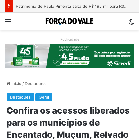
Nova lei endurece penas para crimes sexuais online contra crianças e adolescentes
Menu
Sw
Publicidade
Início
/
Destaques
Destaques
Geral
Confira os acessos liberados
para os municípios de
Encantado, Muçum, Relvado