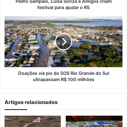
ajudar
Pedro Sampaio, Luisa Sonza e Amigos criam
o
festival para ajudar o RS
RS
Doações
via
pix
do
SOS
Rio
Grande
do
Sul
ultrapassam
Doações via pix do SOS Rio Grande do Sul
R$
ultrapassam R$ 100 milhões
100
milhões
Artigos relacionados