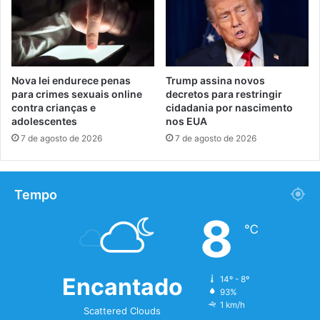
Nova lei endurece penas
Trump assina novos
para crimes sexuais online
decretos para restringir
contra crianças e
cidadania por nascimento
adolescentes
nos EUA
7 de agosto de 2026
7 de agosto de 2026
Tempo
8
℃
Encantado
14º - 8º
93%
1 km/h
Scattered Clouds