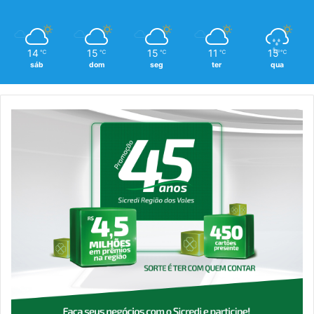
14
15
15
11
15
℃
℃
℃
℃
℃
sáb
dom
seg
ter
qua