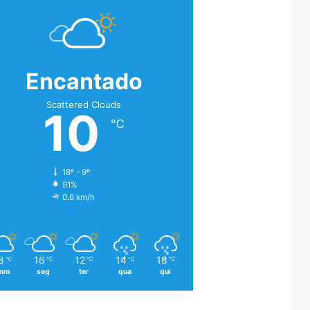
Encantado
Scattered Clouds
10
℃
18º - 9º
91%
0.6 km/h
8
16
12
14
18
℃
℃
℃
℃
℃
om
seg
ter
qua
qui