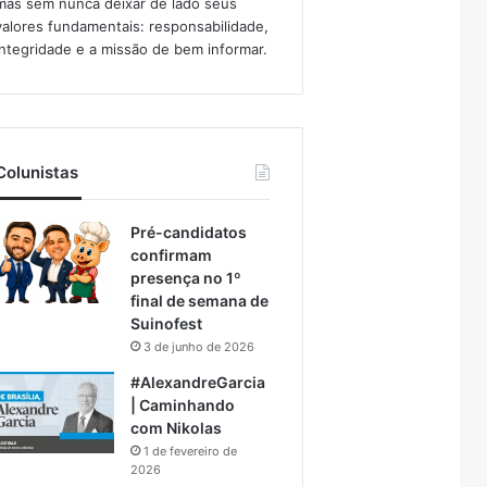
mas sem nunca deixar de lado seus
valores fundamentais: responsabilidade,
integridade e a missão de bem informar.​
Colunistas
Pré-candidatos
confirmam
presença no 1º
final de semana de
Suinofest
3 de junho de 2026
#AlexandreGarcia
| Caminhando
com Nikolas
1 de fevereiro de
2026