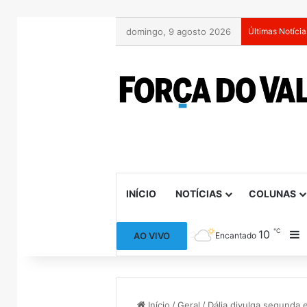
domingo, 9 agosto 2026
Últimas Notícia
INÍCIO
NOTÍCIAS
COLUNAS
℃
10
B
AO VIVO
Encantado
Início
/
Geral
/
Dália divulga segunda e