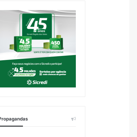
Propagandas