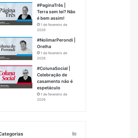
#PaginaTrês |
Terra sem lei? Não
é bem assim!
1 de fevereiro de
2026
#NolimarPerondi |
Orelha
1 de fevereiro de
2026
#ColunaSocial |
Celebração de
casamento não é
espetáculo
1 de fevereiro de
2026
Categorias