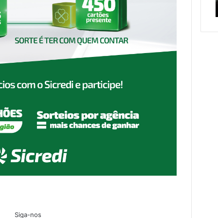
serviços de manutenção
serviços
c
de
manutenção
Siga-nos