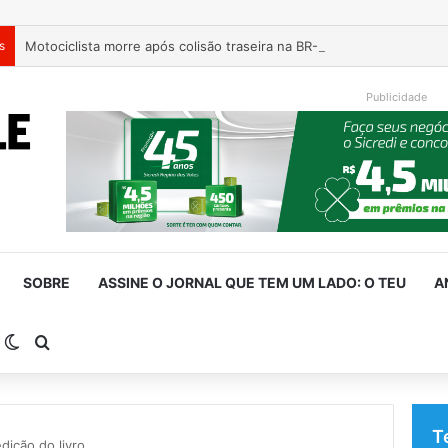
s
Motociclista morre após colisão traseira na BR-386, em Triunfo
Publicidade
SOBRE
ASSINE O JORNAL QUE TEM UM LADO: O TEU
A
arra Lateral
Switch skin
Procurar por
T
dição do livro