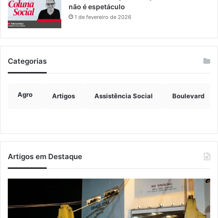
não é espetáculo
1 de fevereiro de 2026
Categorias
Agro
Artigos
Assistência Social
Boulevard
Artigos em Destaque
Estrada
No
entre
lei
Roca
en
Sales
pe