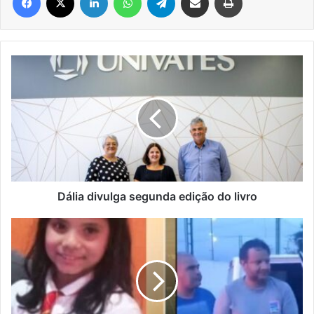
Dália
divulga
segunda
edição
do
livro
Dália divulga segunda edição do livro
Pai
que
assassinou
filha
de
9
anos