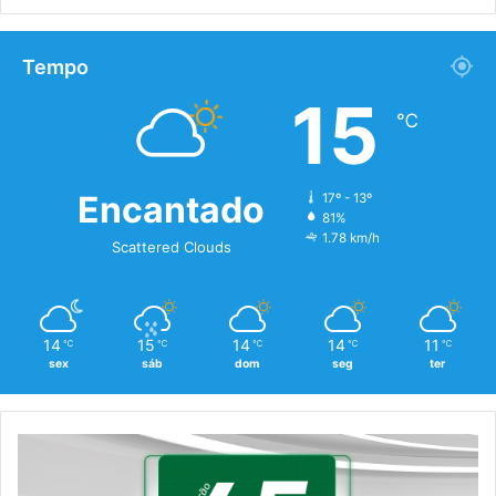
Tempo
15
℃
Encantado
17º - 13º
81%
1.78 km/h
Scattered Clouds
14
15
14
14
11
℃
℃
℃
℃
℃
sex
sáb
dom
seg
ter