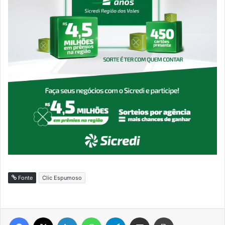
Fonte
Clic Espumoso
Facebook
X
Linkedin
WhatsApp
Telegram
Compartilhar via e-mail
Imprimir