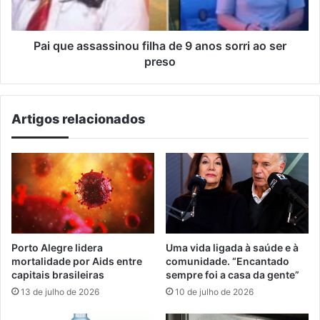
sorri
ao
ser
Pai que assassinou filha de 9 anos sorri ao ser
preso
preso
Artigos relacionados
Porto Alegre lidera
Uma vida ligada à saúde e à
mortalidade por Aids entre
comunidade. “Encantado
capitais brasileiras
sempre foi a casa da gente”
13 de julho de 2026
10 de julho de 2026