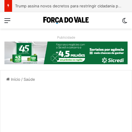
A Balsa Vicentina do Rio Guaporé
Menu
Sw
Publicidade
Início
/
Saúde