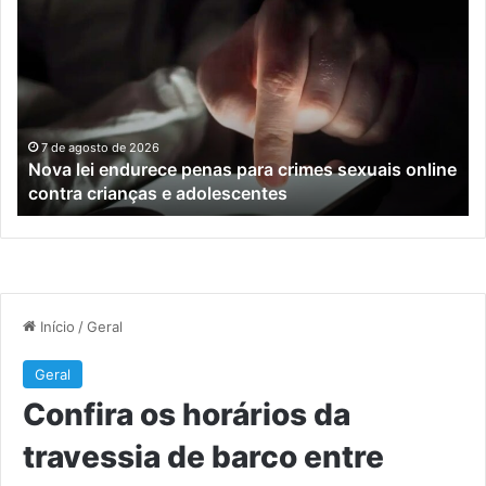
lei
os
endurece
ho
penas
da
para
tr
crimes
de
sexuais
ba
online
en
7 de agosto de 2026
Nova lei endurece penas para crimes sexuais online
contra
En
contra crianças e adolescentes
crianças
e
e
M
adolescentes