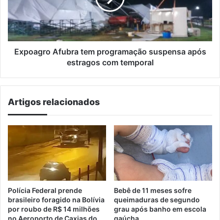
após
estragos
com
temporal
Expoagro Afubra tem programação suspensa após
estragos com temporal
Artigos relacionados
Polícia Federal prende
Bebê de 11 meses sofre
brasileiro foragido na Bolívia
queimaduras de segundo
por roubo de R$ 14 milhões
grau após banho em escola
no Aeroporto de Caxias do
gaúcha