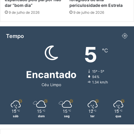
dar “bom dia”
periculosidade em Estrela
9 de julho de 2026
9 de julho de 2026
Tempo
5
℃
Encantado
15º - 5º
94%
1.34 km/h
Céu Limpo
15
15
15
12
15
℃
℃
℃
℃
℃
sáb
dom
seg
ter
qua