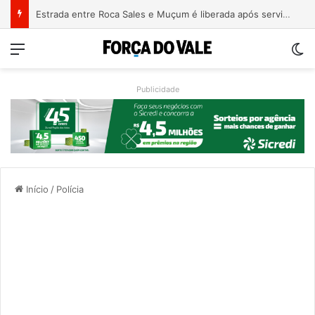
Estrada entre Roca Sales e Muçum é liberada após serviços de manutenção
Menu
Sw
Publicidade
Início
/
Polícia