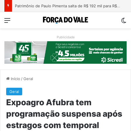
Nova lei endurece penas para crimes sexuais online contra crianças e adolescentes
Menu
Sw
Publicidade
Início
/
Geral
Geral
Expoagro Afubra tem
programação suspensa após
estragos com temporal