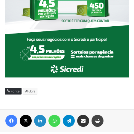
Fonte
Afubra
Facebook
X
Linkedin
WhatsApp
Telegram
Compartilhar via e-mail
Imprimir