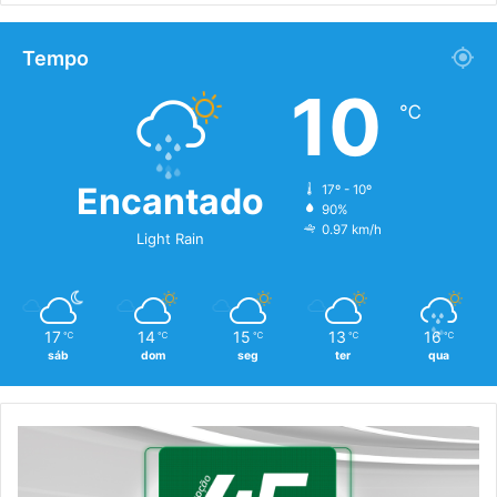
Tempo
10
℃
Encantado
17º - 10º
90%
0.97 km/h
Light Rain
17
14
15
13
16
℃
℃
℃
℃
℃
sáb
dom
seg
ter
qua