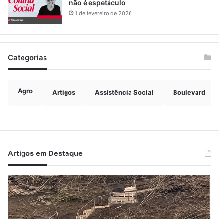
não é espetáculo
1 de fevereiro de 2026
Categorias
Agro
Artigos
Assistência Social
Boulevard
Artigos em Destaque
Turisvales
Im
2026
de
recebe
ve
1200
ch