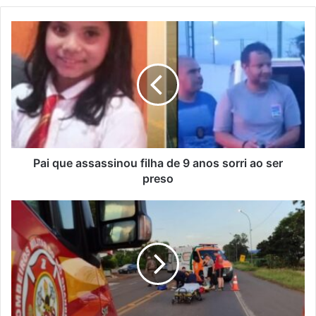
Pai
que
assassinou
filha
de
9
anos
sorri
ao
ser
Pai que assassinou filha de 9 anos sorri ao ser
preso
preso
Colisão
entre
motos
deixa
duas
pessoas
feridas
na