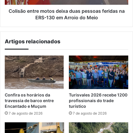
ERS-
130
Colisão entre motos deixa duas pessoas feridas na
em
ERS-130 em Arroio do Meio
Arroio
do
Meio
Artigos relacionados
Confira os horários da
Turisvales 2026 recebe 1200
travessia de barco entre
profissionais do trade
Encantado e Muçum
turístico
7 de agosto de 2026
7 de agosto de 2026