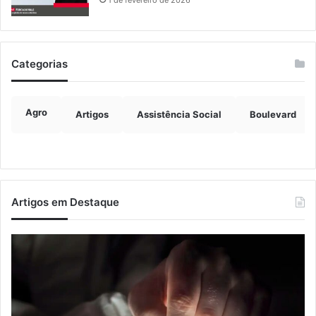
1 de fevereiro de 2026
Categorias
Agro
Artigos
Assistência Social
Boulevard
Artigos em Destaque
Nova
Co
lei
os
endurece
ho
penas
da
para
tr
crimes
de