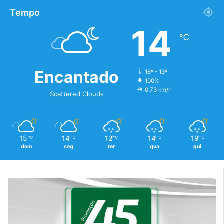
Tempo
14
℃
Encantado
16º - 13º
100%
0.73 km/h
Scattered Clouds
15
14
12
14
19
℃
℃
℃
℃
℃
dom
seg
ter
qua
qui