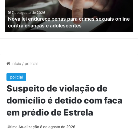
sexuais
ba
online
en
7 de agosto de 2026
Nova lei endurece penas para crimes sexuais online
contra
En
contra crianças e adolescentes
crianças
e
e
M
adolescentes