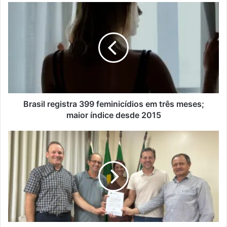
Brasil
registra
399
feminicídios
em
três
meses;
maior
índice
desde
Brasil registra 399 feminicídios em três meses;
2015
maior índice desde 2015
Encantado
recebe
R$
300
mil
para
custeio
de
média