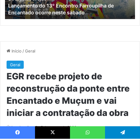
Lançamento do 13º Encontro Farroupilha de
neste
En
Encantado ocorre neste sábado
sábado
e
M
e
vai
ini
a
co
da
ob
Facebook
X
WhatsApp
Telegram