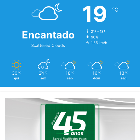
19
℃
Encantado
21º - 18º
96%
1.55 km/h
Scattered Clouds
30
24
18
16
13
℃
℃
℃
℃
℃
qui
sex
sáb
dom
seg