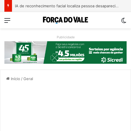
AMAT cobra apoio federal para rotas alternativas e travessia entre Muçum e Encantado
Menu
Sw
Publicidade
Início
/
Geral