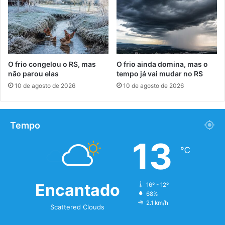
O frio congelou o RS, mas
O frio ainda domina, mas o
não parou elas
tempo já vai mudar no RS
10 de agosto de 2026
10 de agosto de 2026
Tempo
13
℃
Encantado
16º - 12º
68%
2.1 km/h
Scattered Clouds