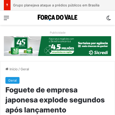
Duas novas pontes podem mudar o acesso entre Lajeado e Arroio do Meio
Menu
Sw
Publicidade
Início
/
Geral
Geral
Foguete de empresa
japonesa explode segundos
após lançamento