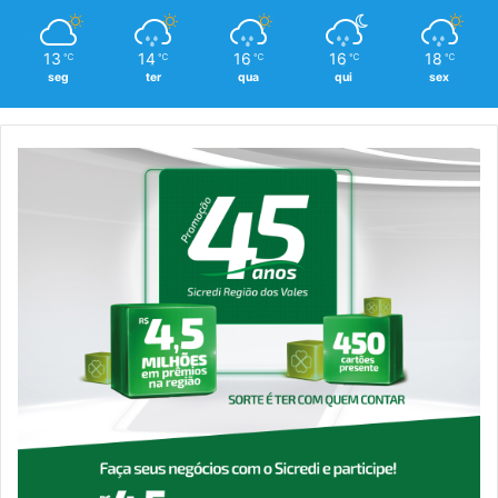
13
14
16
16
18
℃
℃
℃
℃
℃
seg
ter
qua
qui
sex