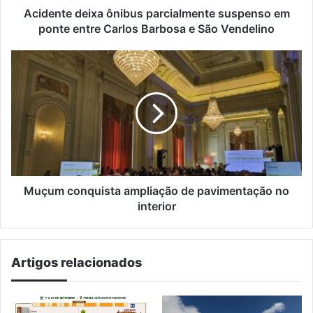
Barbosa
Acidente deixa ônibus parcialmente suspenso em
e
ponte entre Carlos Barbosa e São Vendelino
São
Vendelino
Muçum
conquista
ampliação
de
pavimentação
no
interior
Muçum conquista ampliação de pavimentação no
interior
Artigos relacionados