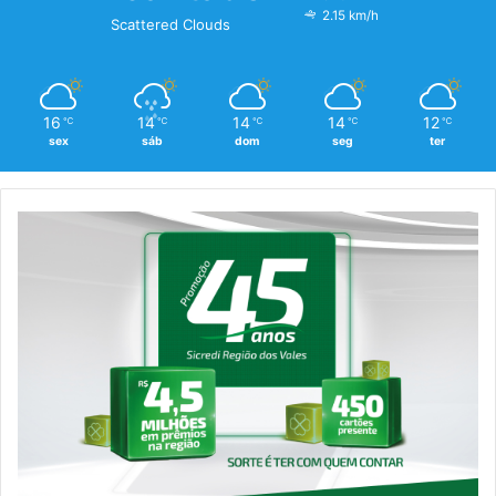
2.15 km/h
Scattered Clouds
16
14
14
14
12
℃
℃
℃
℃
℃
sex
sáb
dom
seg
ter