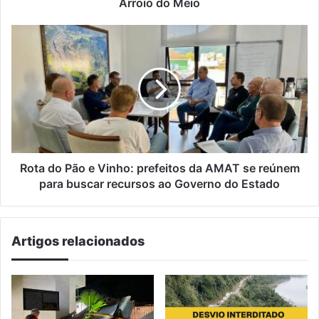
Arroio do Meio
Rota
do
Pão
e
Vinho:
prefeitos
da
AMAT
se
reúnem
Rota do Pão e Vinho: prefeitos da AMAT se reúnem
para
para buscar recursos ao Governo do Estado
buscar
recursos
ao
Artigos relacionados
Governo
do
Estado