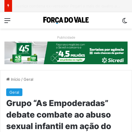
Campeonato Municipal de Bochas começa neste fim de semana em Encantado
Menu
Sw
Publicidade
Início
/
Geral
Geral
Grupo “As Empoderadas”
debate combate ao abuso
sexual infantil em ação do