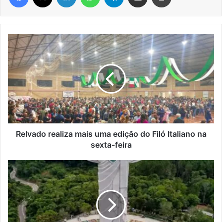
Relvado
realiza
mais
uma
edição
do
Filó
Italiano
na
sexta-
Relvado realiza mais uma edição do Filó Italiano na
feira
sexta-feira
Cristo
Protetor
de
Encantado
ganha
celebração