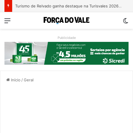
Turismo de Relvado ganha destaque na Turisvales 2026 com apresentação do Caminho da Fé e Devoção
Menu
Sw
Publicidade
Início
/
Geral