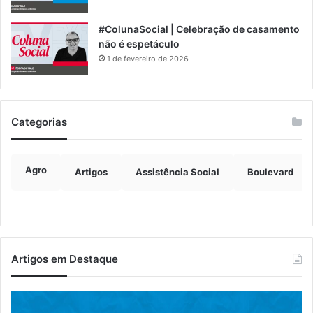
#ColunaSocial | Celebração de casamento
não é espetáculo
1 de fevereiro de 2026
Categorias
Agro
Artigos
Assistência Social
Boulevard
Artigos em Destaque
Grave
Pr
acidente
re