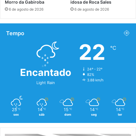
Morro da Gabiroba
idosa de Roca Sales
6 de agosto de 2026
6 de agosto de 2026
Tempo
22
℃
Encantado
24º - 22º
82%
3.88 km/h
Light Rain
23
14
15
14
14
℃
℃
℃
℃
℃
sex
sáb
dom
seg
ter