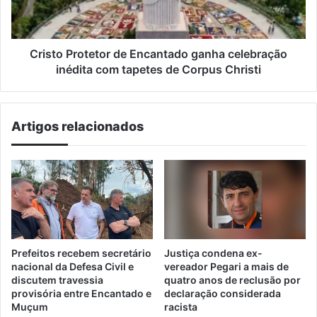
inédita
com
tapetes
de
Cristo Protetor de Encantado ganha celebração
Corpus
inédita com tapetes de Corpus Christi
Christi
Artigos relacionados
Prefeitos recebem secretário
Justiça condena ex-
nacional da Defesa Civil e
vereador Pegari a mais de
discutem travessia
quatro anos de reclusão por
provisória entre Encantado e
declaração considerada
Muçum
racista