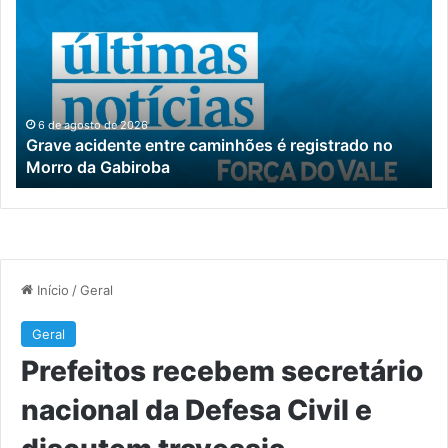
entre
se
caminhões
na
é
da
registrado
De
no
Civ
Morro
e
6 de agosto de 2026
Grave acidente entre caminhões é registrado no
da
di
Morro da Gabiroba
Gabiroba
tr
pr
en
En
e
M