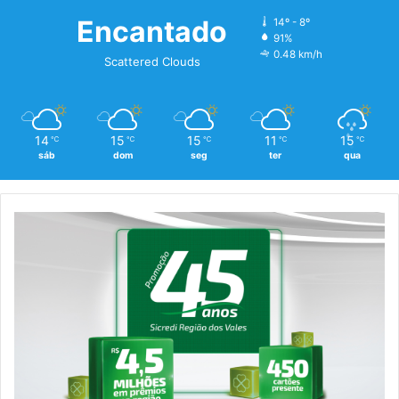
Encantado
14º - 8º
91%
0.48 km/h
Scattered Clouds
14
15
15
11
15
℃
℃
℃
℃
℃
sáb
dom
seg
ter
qua