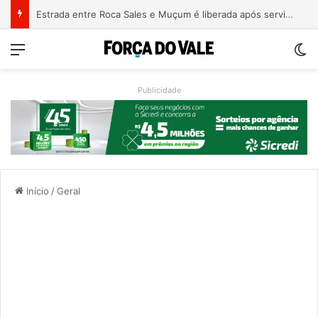
Estrada entre Roca Sales e Muçum é liberada após serviços de manutenção
Menu
Sw
Publicidade
Início
/
Geral