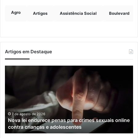
Agro
Artigos
Assistência Social
Boulevard
Artigos em Destaque
Nova
Co
lei
os
endurece
ho
penas
da
para
tr
crimes
de
sexuais
ba
online
en
7 de agosto de 2026
Nova lei endurece penas para crimes sexuais online
contra
En
contra crianças e adolescentes
crianças
e
e
M