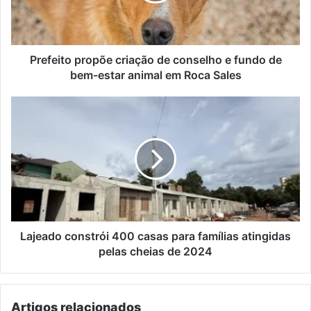
fundo
de
bem-
estar
Prefeito propõe criação de conselho e fundo de
animal
bem-estar animal em Roca Sales
em
Roca
Lajeado
Sales
constrói
400
casas
para
famílias
atingidas
pelas
cheias
de
Lajeado constrói 400 casas para famílias atingidas
2024
pelas cheias de 2024
Artigos relacionados