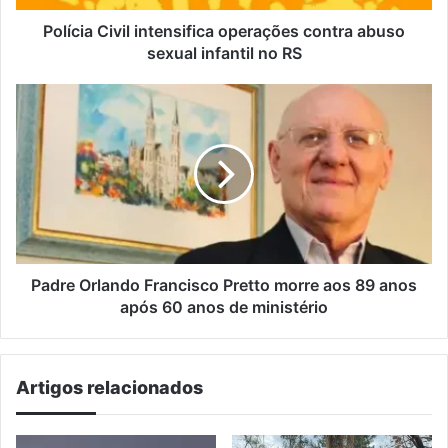
no
RS
Polícia Civil intensifica operações contra abuso
sexual infantil no RS
Padre
Orlando
Francisco
Pretto
morre
aos
89
anos
após
60
Padre Orlando Francisco Pretto morre aos 89 anos
anos
após 60 anos de ministério
de
ministério
Artigos relacionados