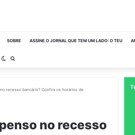
SOBRE
ASSINE O JORNAL QUE TEM UM LADO: O TEU
A
arra Lateral
Switch skin
Procurar por
T
no recesso bancário? Confira os horários de
spenso no recesso