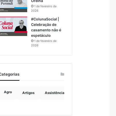
Orelha
1 de fevereiro de
2026
#ColunaSocial |
Celebração de
casamento não é
espetáculo
1 de fevereiro de
2026
Categorias
Agro
Artigos
Assistência Social
Boulevard
B