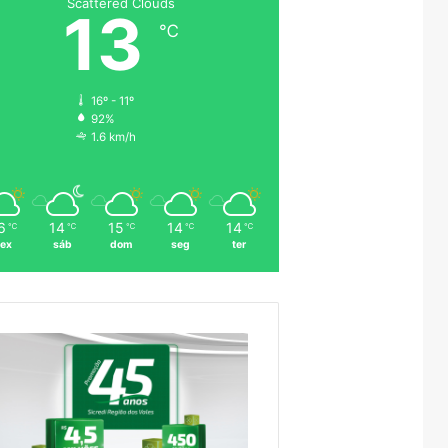
Scattered Clouds
13
℃
16º - 11º
92%
1.6 km/h
6
14
15
14
14
℃
℃
℃
℃
℃
sex
sáb
dom
seg
ter