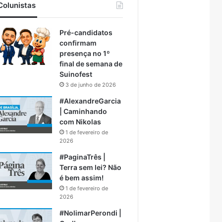
Colunistas
Pré-candidatos
confirmam
presença no 1º
final de semana de
Suinofest
3 de junho de 2026
#AlexandreGarcia
| Caminhando
com Nikolas
1 de fevereiro de
2026
#PaginaTrês |
Terra sem lei? Não
é bem assim!
1 de fevereiro de
2026
#NolimarPerondi |