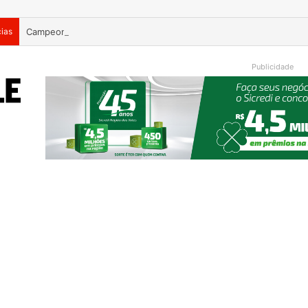
cias
Campeonato Municipal de Bochas começa neste fim de semana 
Publicidade