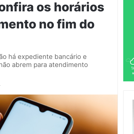
nfira os horários
mento no fim do
ão há expediente bancário e
s não abrem para atendimento
1
4