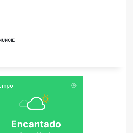
NUNCIE
empo
Encantado