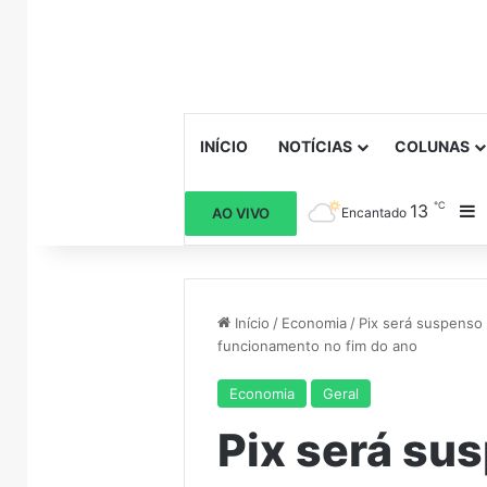
INÍCIO
NOTÍCIAS
COLUNAS
℃
13
B
AO VIVO
Encantado
Início
/
Economia
/
Pix será suspenso 
funcionamento no fim do ano
Economia
Geral
Pix será su