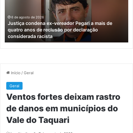
Pegari
de
a
da
mais
e
6 de agosto de 2026
Justiça condena ex-vereador Pegari a mais de
de
mu
quatro anos de reclusão por declaração
quatro
do
considerada racista
anos
Va
de
do
reclusão
Ta
por
declaração
considerada
racista