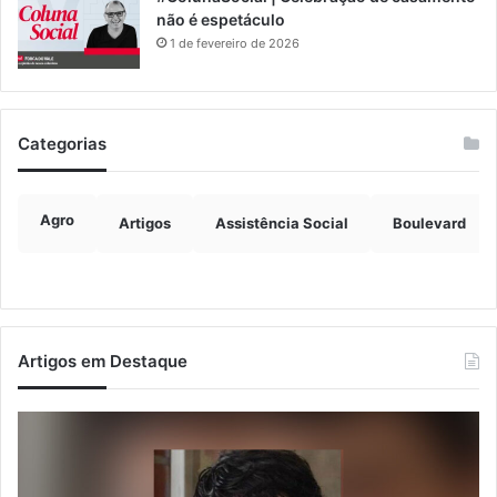
não é espetáculo
1 de fevereiro de 2026
Categorias
Agro
Artigos
Assistência Social
Boulevard
Artigos em Destaque
Justiça
Ve
condena
fo
ex-
de
vereador
ra