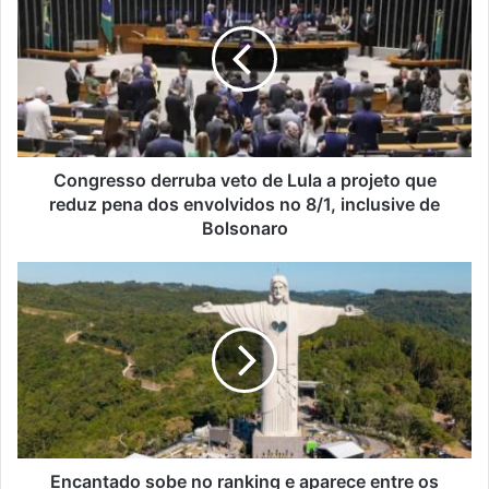
veto
de
Lula
a
projeto
que
reduz
pena
Congresso derruba veto de Lula a projeto que
dos
reduz pena dos envolvidos no 8/1, inclusive de
envolvidos
Bolsonaro
no
8/1,
Encantado
inclusive
sobe
de
no
Bolsonaro
ranking
e
aparece
entre
os
destinos
mais
Encantado sobe no ranking e aparece entre os