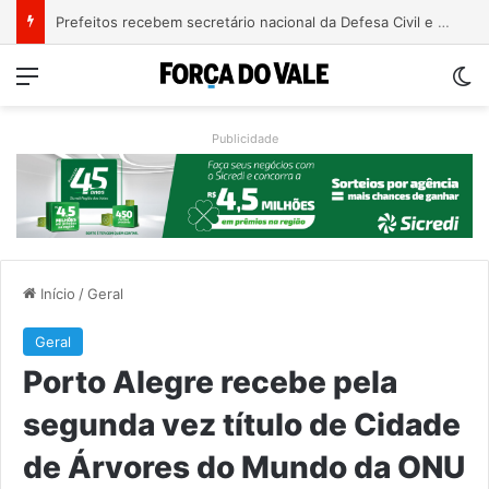
Justiça condena ex-vereador Pegari a mais de quatro anos de reclusão por declaração considerada racista
Menu
Sw
Publicidade
Início
/
Geral
Geral
Porto Alegre recebe pela
segunda vez título de Cidade
de Árvores do Mundo da ONU