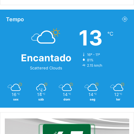
Tempo
13
℃
Encantado
16º - 11º
81%
2.15 km/h
Scattered Clouds
16
14
14
14
12
℃
℃
℃
℃
℃
sex
sáb
dom
seg
ter