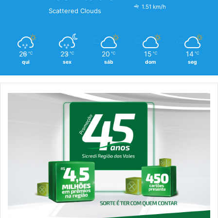
1.51 km/h
Scattered Clouds
26
23
20
15
14
℃
℃
℃
℃
℃
qui
sex
sáb
dom
seg