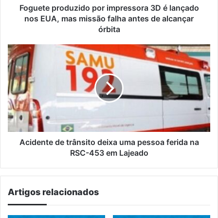
mas
Foguete produzido por impressora 3D é lançado
missão
nos EUA, mas missão falha antes de alcançar
falha
órbita
antes
de
Acidente
alcançar
de
órbita
trânsito
deixa
uma
pessoa
ferida
na
RSC-
453
Acidente de trânsito deixa uma pessoa ferida na
em
RSC-453 em Lajeado
Lajeado
Artigos relacionados