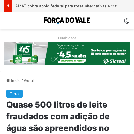
A arte de projetar o dom de cuidar
Menu
Sw
Publicidade
Início
/
Geral
Geral
Quase 500 litros de leite
fraudados com adição de
água são apreendidos no