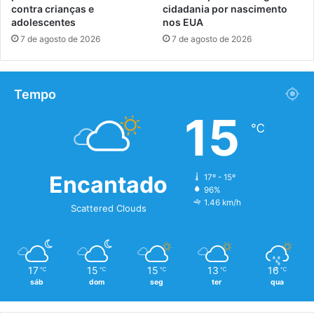
contra crianças e
cidadania por nascimento
adolescentes
nos EUA
7 de agosto de 2026
7 de agosto de 2026
Tempo
15
℃
Encantado
17º - 15º
96%
1.46 km/h
Scattered Clouds
17
15
15
13
16
℃
℃
℃
℃
℃
sáb
dom
seg
ter
qua