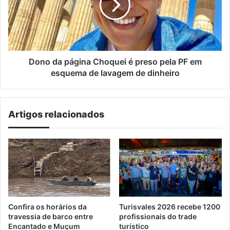
é
preso
pela
PF
em
esquema
Dono da página Choquei é preso pela PF em
de
esquema de lavagem de dinheiro
lavagem
de
dinheiro
Artigos relacionados
Confira os horários da
Turisvales 2026 recebe 1200
travessia de barco entre
profissionais do trade
Encantado e Muçum
turístico