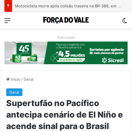
Motociclista morre após colisão traseira na BR-386, em Triunfo
Menu
Sw
Publicidade
Início
/
Geral
Geral
Supertufão no Pacífico
antecipa cenário de El Niño e
acende sinal para o Brasil