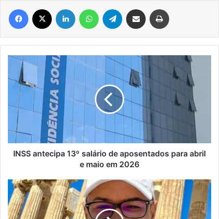
Facebook
X
Linkedin
WhatsApp
Telegram
Compartilhar via e-mail
Imprimir
INSS
antecipa
13º
salário
de
aposentados
para
abril
e
maio
INSS antecipa 13º salário de aposentados para abril
em
e maio em 2026
2026
Dono
da
página
Choquei