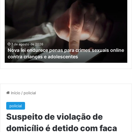
Nova
Co
lei
os
endurece
ho
penas
da
para
tr
crimes
de
sexuais
ba
online
en
7 de agosto de 2026
Nova lei endurece penas para crimes sexuais online
contra
En
contra crianças e adolescentes
crianças
e
e
M
adolescentes