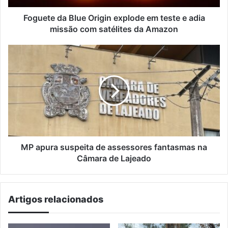
adia
missão
Foguete da Blue Origin explode em teste e adia
com
missão com satélites da Amazon
satélites
da
MP
Amazon
apura
suspeita
de
assessores
fantasmas
na
Câmara
de
Lajeado
MP apura suspeita de assessores fantasmas na
Câmara de Lajeado
Artigos relacionados