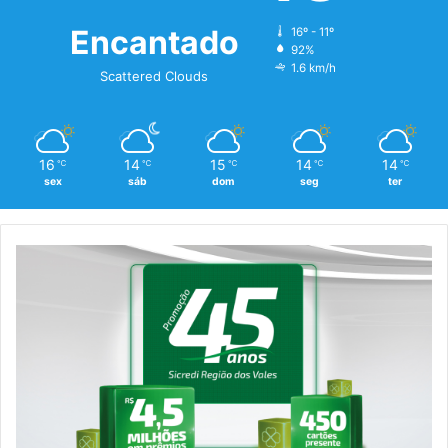
Encantado
16º - 11º
92%
1.6 km/h
Scattered Clouds
16
14
15
14
14
℃
℃
℃
℃
℃
sex
sáb
dom
seg
ter