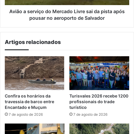
pista
após
Avião a serviço do Mercado Livre sai da pista após
pousar
pousar no aeroporto de Salvador
no
aeroporto
de
Artigos relacionados
Salvador
Confira os horários da
Turisvales 2026 recebe 1200
travessia de barco entre
profissionais do trade
Encantado e Muçum
turístico
7 de agosto de 2026
7 de agosto de 2026