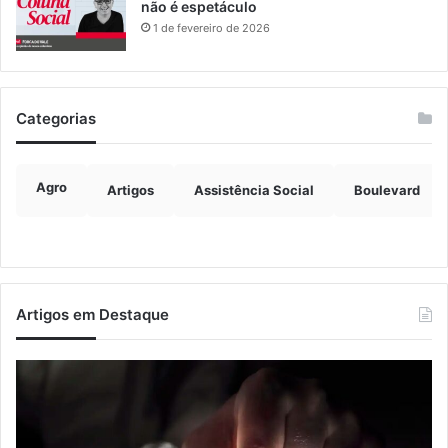
não é espetáculo
1 de fevereiro de 2026
Categorias
Agro
Artigos
Assistência Social
Boulevard
Artigos em Destaque
Nova
Co
lei
os
endurece
ho
penas
da