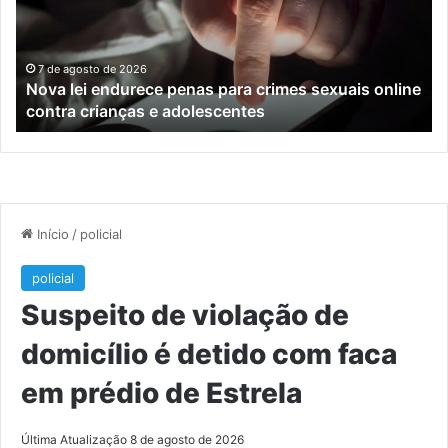
para
tr
crimes
de
sexuais
ba
online
en
7 de agosto de 2026
Nova lei endurece penas para crimes sexuais online
contra
En
contra crianças e adolescentes
crianças
e
e
M
adolescentes