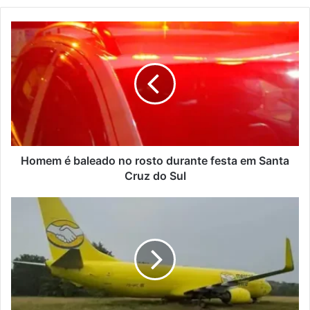
Homem
é
baleado
no
rosto
durante
festa
em
Santa
Cruz
Homem é baleado no rosto durante festa em Santa
do
Cruz do Sul
Sul
Avião
a
serviço
do
Mercado
Livre
sai
da