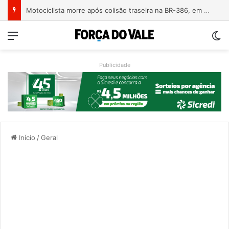
Motociclista morre após colisão traseira na BR-386, em Triunfo
Menu
Sw
Publicidade
Início
/
Geral