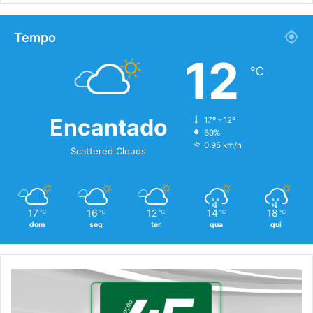
Tempo
12
℃
Encantado
17º - 12º
69%
0.95 km/h
Scattered Clouds
17
16
12
14
18
℃
℃
℃
℃
℃
dom
seg
ter
qua
qui