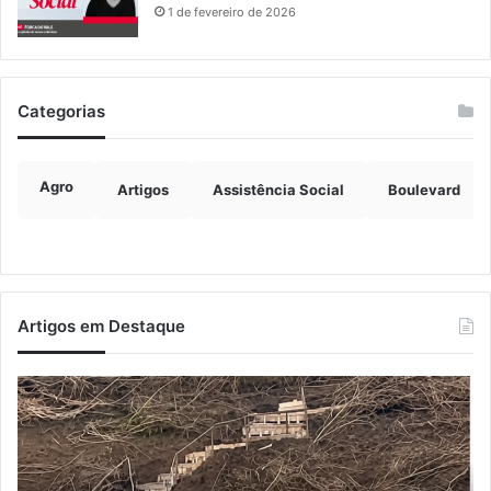
1 de fevereiro de 2026
Categorias
Agro
Artigos
Assistência Social
Boulevard
Artigos em Destaque
Turisvales
Im
2026
de
recebe
ve
1200
ch
profissionais
ma