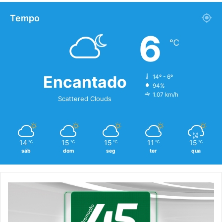
Tempo
6
℃
Encantado
14º - 6º
94%
1.07 km/h
Scattered Clouds
14
15
15
11
15
℃
℃
℃
℃
℃
sáb
dom
seg
ter
qua