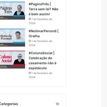
#PaginaTrês |
Terra sem lei? Não
é bem assim!
1 de fevereiro de
2026
#NolimarPerondi |
Orelha
1 de fevereiro de
2026
#ColunaSocial |
Celebração de
casamento não é
espetáculo
1 de fevereiro de
2026
Categorias