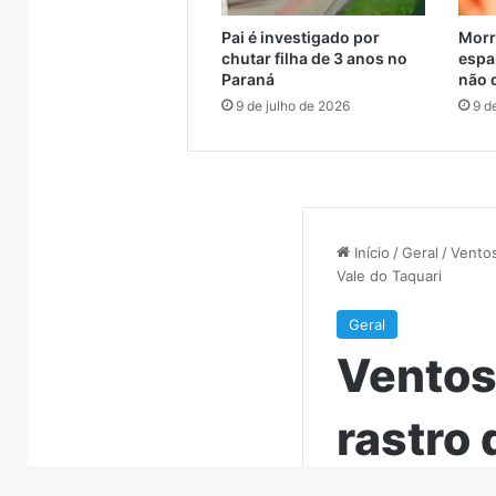
para manutenção
Porto
totalmente
Pai é investigado por
Morr
bloqueado
chutar filha de 3 anos no
espa
para
Paraná
não 
manutenção
9 de julho de 2026
9 d