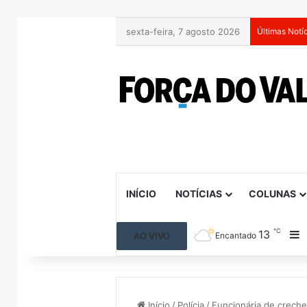
sexta-feira, 7 agosto 2026
Últimas Notí
INÍCIO
NOTÍCIAS
COLUNAS
℃
13
B
AO VIVO
Encantado
Início
/
Polícia
/
Funcionária de creche