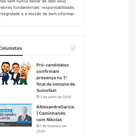
mas sem nunca deixar de lado seus
valores fundamentais: responsabilidade,
integridade e a missão de bem informar.​
Colunistas
Pré-candidatos
confirmam
presença no 1º
final de semana de
Suinofest
3 de junho de 2026
#AlexandreGarcia
| Caminhando
com Nikolas
1 de fevereiro de
2026