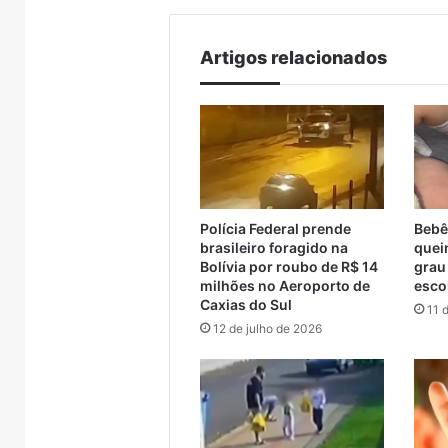
Artigos relacionados
Polícia Federal prende
Bebê
brasileiro foragido na
quei
Bolívia por roubo de R$ 14
grau
Desvio
Vendaval
milhões no Aeroporto de
esco
por
violento
Caxias do Sul
11 
Roca
atinge
12 de julho de 2026
Sales,
Porto
entre
Alegre
6
7 de agosto de 2026
Encantado
s deixam
Desvio por Roca Sales,
e
nos em
entre Encantado e Muçum,
6 de ag
Muçum,
o Vale do
é totalmente bloqueado
Vendav
é