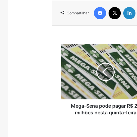
Facebook
X
Compartilhar
Mega-
Sena
pode
pagar
R$
27
milhões
nesta
quinta-
feira
Mega-Sena pode pagar R$ 
milhões nesta quinta-feira