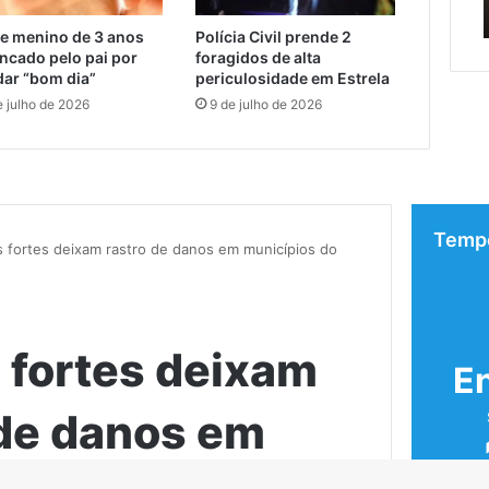
 Alegre
Encantado e Muçum
travessia
e menino de 3 anos
Polícia Civil prende 2
provisória
ncado pelo pai por
foragidos de alta
entre
dar “bom dia”
periculosidade em Estrela
Encantado
e julho de 2026
9 de julho de 2026
e
Muçum
r