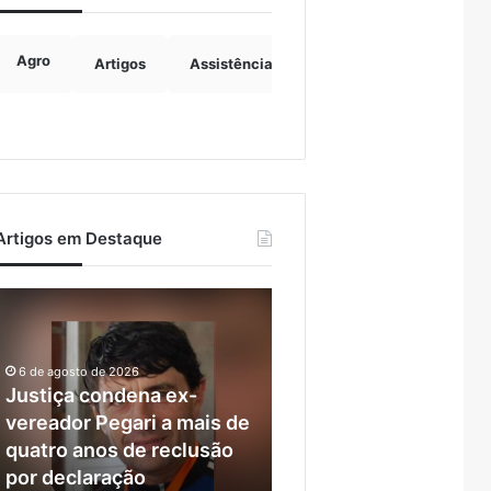
Agro
Artigos
Assistência Social
Boulevard
B
Artigos em Destaque
ustiça
Ventos
condena
fortes
ex-
deixam
vereador
rastro
6 de agosto de 2026
Pegari
de
Justiça condena ex-
7 de agosto de 2026
a
danos
vereador Pegari a mais de
Ventos fortes deixam
mais
em
quatro anos de reclusão
rastro de danos em
de
municípios
por declaração
municípios do Vale do
quatro
do