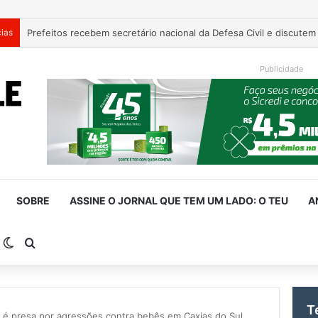
cias
Publicidade
SOBRE
ASSINE O JORNAL QUE TEM UM LADO: O TEU
A
arra Lateral
Switch skin
Procurar por
T
 é presa por agressões contra bebês em Caxias do Sul,