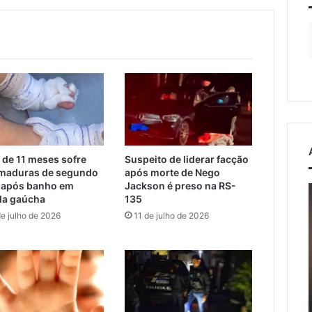
 de 11 meses sofre
Suspeito de liderar facção
maduras de segundo
após morte de Nego
 após banho em
Jackson é preso na RS-
Prefeitos
J
la gaúcha
135
recebem
de julho de 2026
11 de julho de 2026
secretário
nacional
6 de agosto de 2026
da
Prefeitos recebem
Defesa
secretário nacional da
Civil
Defesa Civil e discutem
osto de 2026
e
al violento atinge
travessia provisória entre
discutem