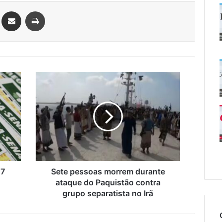
Linkedin
Compartilhar via e-mail
Imprimir
Sete
pessoas
morrem
durante
ataque
do
Paquistão
contra
grupo
separatista
27
Sete pessoas morrem durante
no
ataque do Paquistão contra
Irã
grupo separatista no Irã