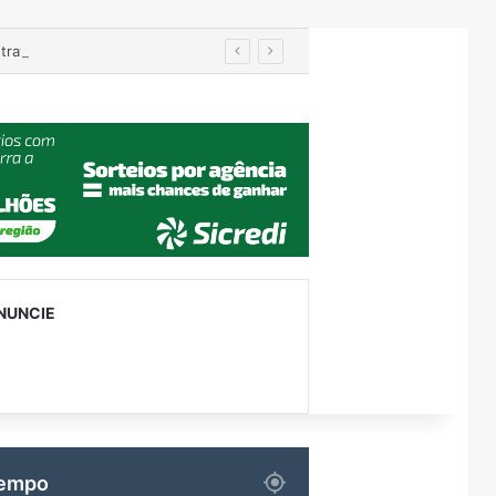
Prefeitos recebem secretário nacional da Defesa Civil e discutem travessia provisória entre Encantado e Muçum
NUNCIE
empo