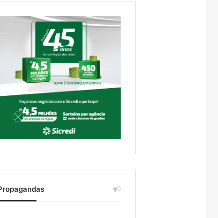
Propagandas