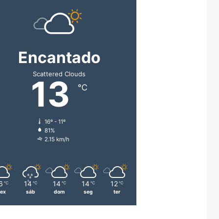
Encantado
Scattered Clouds
13
℃
16º - 11º
81%
2.15 km/h
6
14
14
14
12
℃
℃
℃
℃
℃
sex
sáb
dom
seg
ter