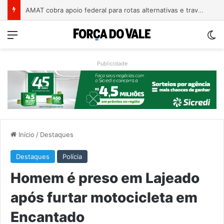
A arte de projetar o dom de cuidar
Menu
Sw
Publicidade
Início
/
Destaques
Destaques
Polícia
Homem é preso em Lajeado
após furtar motocicleta em
Encantado