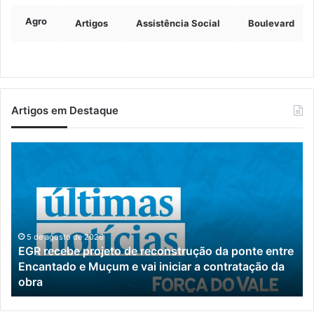
Agro
Artigos
Assistência Social
Boulevard
Artigos em Destaque
Canil
clandestino
é
fechado
e
19
cães
tre
são
5 de agosto de 2026
a
Canil clandestino é fechado e 19 cães são
resgatados
resgatados em Canoas
em
Canoas