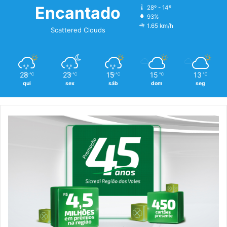
Encantado
28º - 14º
93%
1.65 km/h
Scattered Clouds
28
23
15
15
13
℃
℃
℃
℃
℃
qui
sex
sáb
dom
seg