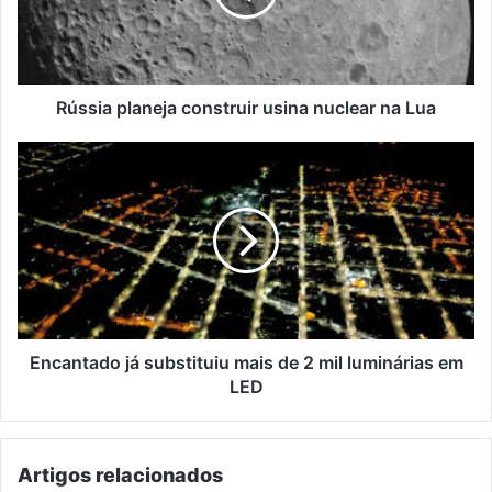
na
Lua
Rússia planeja construir usina nuclear na Lua
Encantado
já
substituiu
mais
de
2
mil
luminárias
em
LED
Encantado já substituiu mais de 2 mil luminárias em
LED
Artigos relacionados