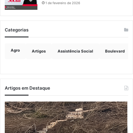
1 de fevereiro de 2026
Categorias
Agro
Artigos
Assistência Social
Boulevard
Artigos em Destaque
Turisvales
Im
2026
de
recebe
ve
1200
ch
profissionais
ma