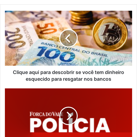
Clique
aqui
para
descobrir
se
você
tem
dinheiro
esquecido
para
Clique aqui para descobrir se você tem dinheiro
resgatar
esquecido para resgatar nos bancos
nos
bancos
Ossada
humana
é
encontrada
em
Arroio
do
Meio