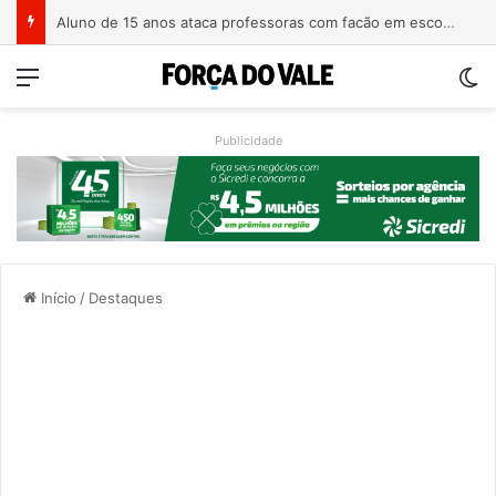
Homem é preso com revólver de numeração raspada em Teutônia
Menu
Sw
Publicidade
Início
/
Destaques