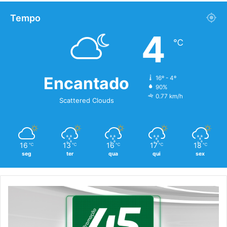
Tempo
4
℃
Encantado
16º - 4º
90%
0.77 km/h
Scattered Clouds
16
13
16
17
18
℃
℃
℃
℃
℃
seg
ter
qua
qui
sex