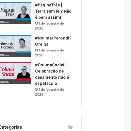
#PaginaTrês |
Terra sem lei? Não
é bem assim!
1 de fevereiro de
2026
#NolimarPerondi |
Orelha
1 de fevereiro de
2026
#ColunaSocial |
Celebração de
casamento não é
espetáculo
1 de fevereiro de
2026
Categorias