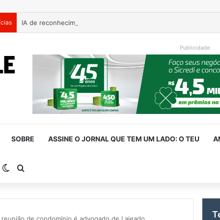
ícias
Publicidade
SOBRE
ASSINE O JORNAL QUE TEM UM LADO: O TEU
A
arra Lateral
Switch skin
Procurar por
T
 reunião de condomínio é advogado de Lajeado