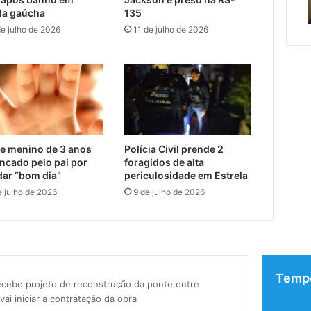
ado
de cuidar
sá
la gaúcha
135
de julho de 2026
11 de julho de 2026
e menino de 3 anos
Polícia Civil prende 2
ncado pelo pai por
foragidos de alta
dar “bom dia”
periculosidade em Estrela
e julho de 2026
9 de julho de 2026