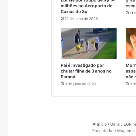
resgatados em Canoas
Encant
em
entre
milhões no Aeroporto de
esco
Canoas
Muçum
Caxias do Sul
11 
e
12 de julho de 2026
Encantado
Pai é investigado por
Morr
chutar filha de 3 anos no
espa
Paraná
não 
9 de julho de 2026
9 d