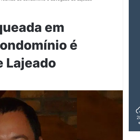
aqueada em
condomínio é
 Lajeado
2