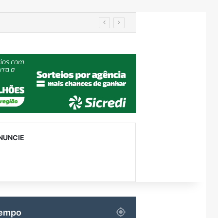
IA de reconhecimento facial localiza pessoa desaparecida há 15 anos; sistema atinge precisão de até 99%
NUNCIE
empo