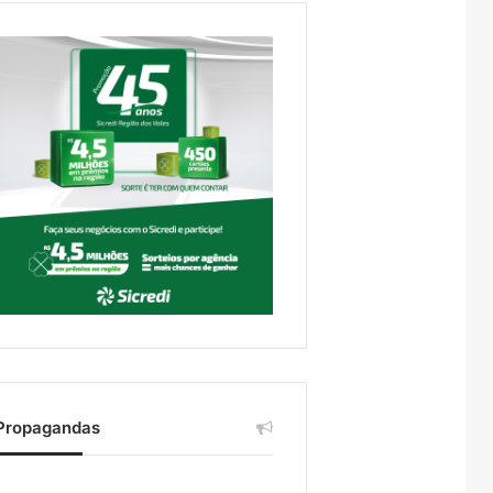
Propagandas