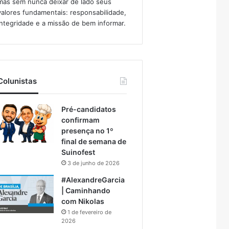
mas sem nunca deixar de lado seus
valores fundamentais: responsabilidade,
integridade e a missão de bem informar.​
Colunistas
Pré-candidatos
confirmam
presença no 1º
final de semana de
Suinofest
3 de junho de 2026
#AlexandreGarcia
| Caminhando
com Nikolas
1 de fevereiro de
2026