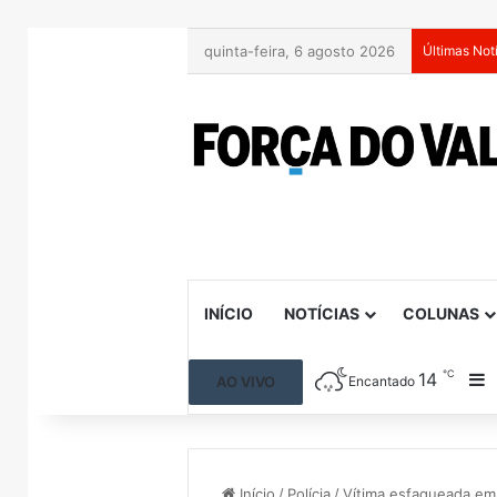
quinta-feira, 6 agosto 2026
Últimas Not
INÍCIO
NOTÍCIAS
COLUNAS
℃
14
B
AO VIVO
Encantado
Início
/
Polícia
/
Vítima esfaqueada em