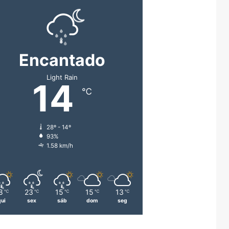
Encantado
Light Rain
14
℃
28º - 14º
93%
1.58 km/h
8
23
15
15
13
℃
℃
℃
℃
℃
qui
sex
sáb
dom
seg