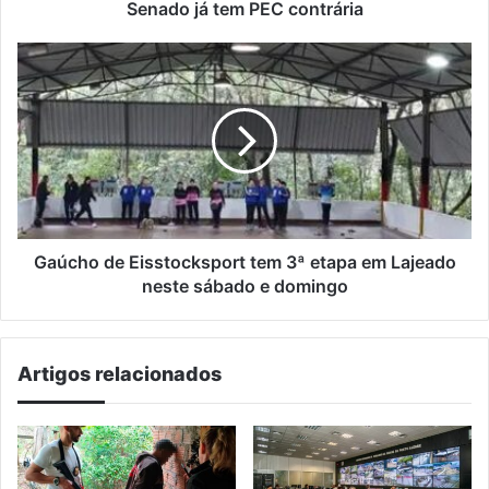
já
Senado já tem PEC contrária
tem
PEC
Gaúcho
contrária
de
Eisstocksport
tem
3ª
etapa
em
Lajeado
neste
sábado
Gaúcho de Eisstocksport tem 3ª etapa em Lajeado
e
neste sábado e domingo
domingo
Artigos relacionados