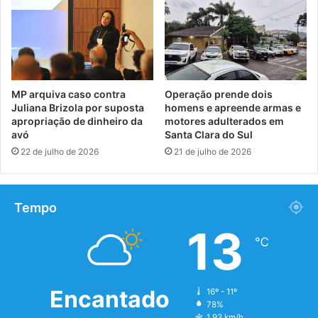
MP arquiva caso contra
Operação prende dois
Juliana Brizola por suposta
homens e apreende armas e
apropriação de dinheiro da
motores adulterados em
avó
Santa Clara do Sul
22 de julho de 2026
21 de julho de 2026
Tempo
13
℃
Encantado
16º - 11º
78%
1.93 km/h