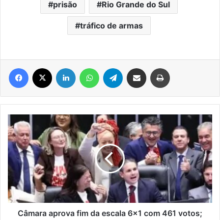
prisão
Rio Grande do Sul
tráfico de armas
Facebook
X
Linkedin
WhatsApp
Telegram
Compartilhar via e-mail
Imprimir
Câmara
aprova
fim
da
escala
6×1
com
461
votos;
Senado
Câmara aprova fim da escala 6×1 com 461 votos;