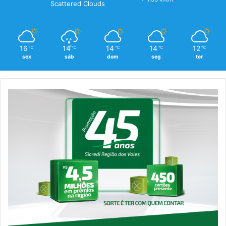
Scattered Clouds
16
14
14
14
12
℃
℃
℃
℃
℃
sex
sáb
dom
seg
ter