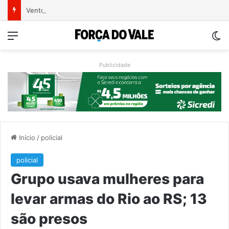
Ventos fortes deixam rastro de danos em municípios do Vale do Taquari
Menu
Sw
Publicidade
Início
/
policial
policial
Grupo usava mulheres para
levar armas do Rio ao RS; 13
são presos