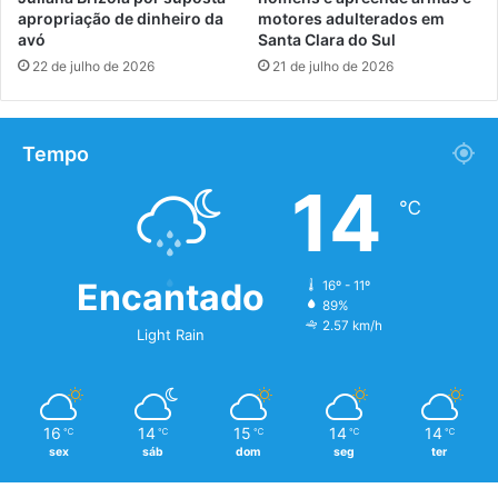
apropriação de dinheiro da
motores adulterados em
avó
Santa Clara do Sul
22 de julho de 2026
21 de julho de 2026
Tempo
14
℃
Encantado
16º - 11º
89%
2.57 km/h
Light Rain
16
14
15
14
14
℃
℃
℃
℃
℃
sex
sáb
dom
seg
ter