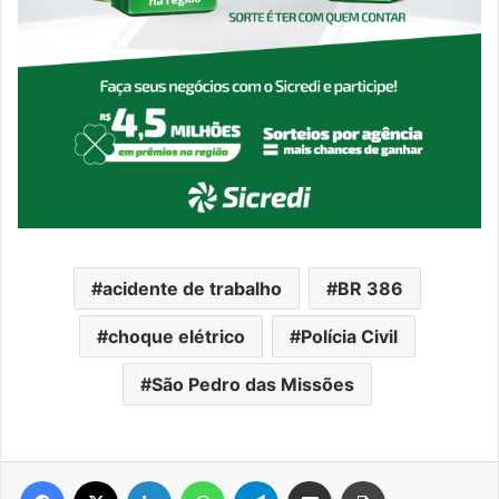
acidente de trabalho
BR 386
choque elétrico
Polícia Civil
São Pedro das Missões
Facebook
X
Linkedin
WhatsApp
Telegram
Compartilhar via e-mail
Imprimir