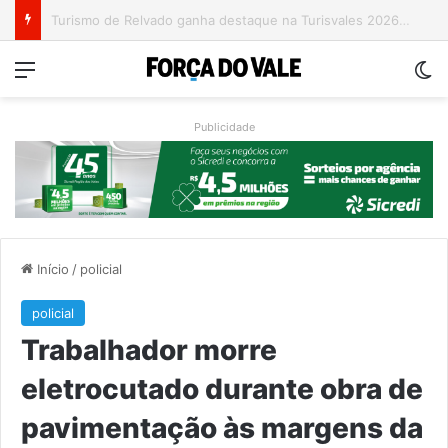
Grave acidente entre caminhões é registrado no Morro da Gabiroba
Menu
Sw
Publicidade
Início
/
policial
policial
Trabalhador morre
eletrocutado durante obra de
pavimentação às margens da