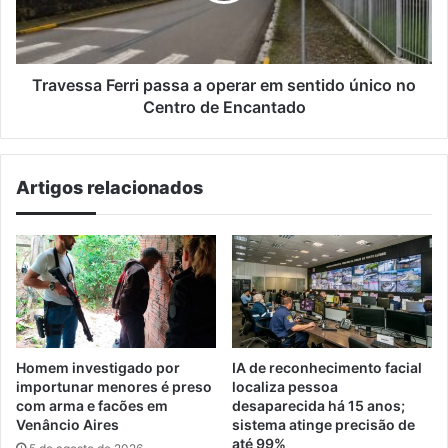
sentido
único
no
Centro
Travessa Ferri passa a operar em sentido único no
de
Centro de Encantado
Encantado
Artigos relacionados
Homem investigado por
IA de reconhecimento facial
importunar menores é preso
localiza pessoa
com arma e facões em
desaparecida há 15 anos;
Venâncio Aires
sistema atinge precisão de
até 99%