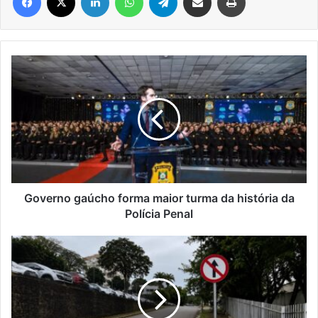
Governo
gaúcho
forma
maior
turma
da
história
da
Polícia
Penal
Governo gaúcho forma maior turma da história da
Polícia Penal
Travessa
Ferri
passa
a
operar
em