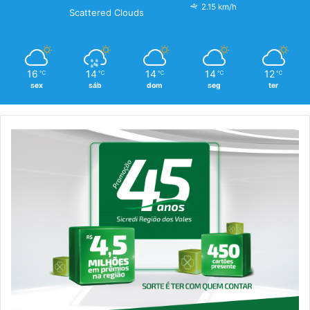
2.15 km/h
Scattered Clouds
16
14
14
14
12
℃
℃
℃
℃
℃
sex
sáb
dom
seg
ter