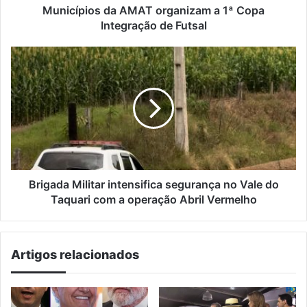
Futsal
Municípios da AMAT organizam a 1ª Copa
Integração de Futsal
Brigada
Militar
intensifica
segurança
no
Vale
do
Taquari
com
a
Brigada Militar intensifica segurança no Vale do
operação
Taquari com a operação Abril Vermelho
Abril
Vermelho
Artigos relacionados