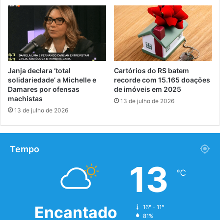
Janja declara ‘total
Cartórios do RS batem
solidariedade’ a Michelle e
recorde com 15.165 doações
Damares por ofensas
de imóveis em 2025
machistas
13 de julho de 2026
13 de julho de 2026
Tempo
13
℃
Encantado
16º - 11º
81%