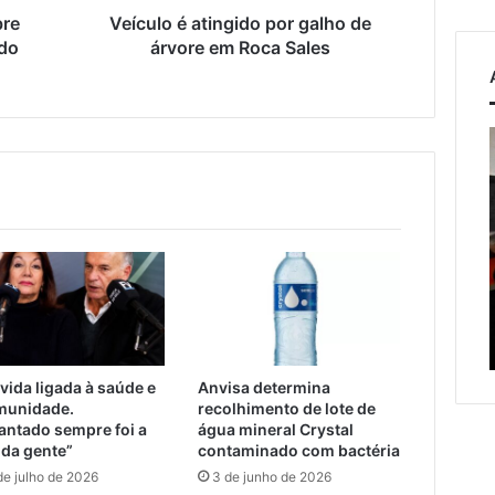
Sales
bre
Veículo é atingido por galho de
 do
árvore em Roca Sales
A
Balsa
f
Vicentina
do
r
Rio
osto de 2026
Guaporé
 assina novos
os para restringir
7 de agosto de 2026
ania por nascimento
A Balsa Vicentina do Rio
o
UA
Guaporé
vida ligada à saúde e
Anvisa determina
T
munidade.
recolhimento de lote de
antado sempre foi a
água mineral Crystal
 da gente”
contaminado com bactéria
de julho de 2026
3 de junho de 2026