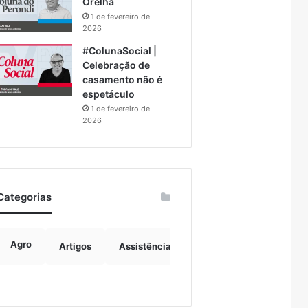
Orelha
1 de fevereiro de
2026
#ColunaSocial |
Celebração de
casamento não é
espetáculo
1 de fevereiro de
2026
Categorias
Agro
Artigos
Assistência Social
Boulevard
B