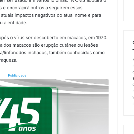
er ser usado em vários idiomas. “A OMS adotará o
e encorajará outros a seguirem essas
atuais impactos negativos do atual nome e para
u a entidade.
 após o vírus ser descoberto em macacos, em 1970.
la dos macacos são erupção cutânea ou lesões
ia/linfonodos inchados, também conhecidos como
fraqueza.
Publicidade