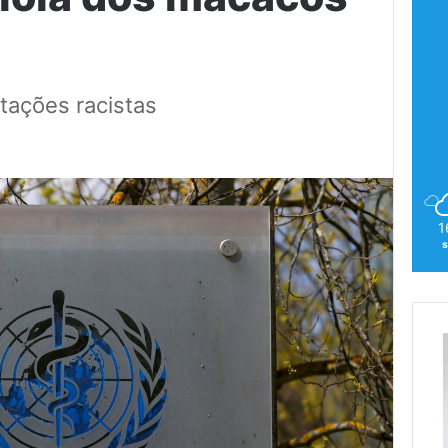
otações racistas
2
1