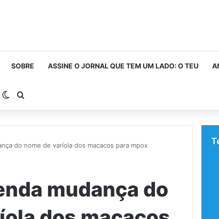
SOBRE
ASSINE O JORNAL QUE TEM UM LADO: O TEU
A
arra Lateral
Switch skin
Procurar por
T
ça do nome de varíola dos macacos para mpox
nda mudança do
íola dos macacos