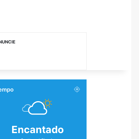
NUNCIE
empo
Encantado