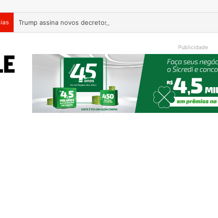
cias
Trump assina novos decretos para restringir cidadania por nasc
Publicidade