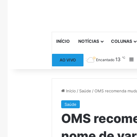
INÍCIO
NOTÍCIAS
COLUNAS
℃
13
B
AO VIVO
Encantado
Início
/
Saúde
/
OMS recomenda mudan
Saúde
OMS recome
nome de var