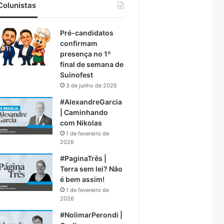
Colunistas
Pré-candidatos
confirmam
presença no 1º
final de semana de
Suinofest
3 de junho de 2026
#AlexandreGarcia
| Caminhando
com Nikolas
1 de fevereiro de
2026
#PaginaTrês |
Terra sem lei? Não
é bem assim!
1 de fevereiro de
2026
#NolimarPerondi |