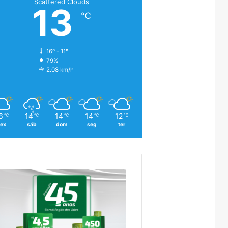
Scattered Clouds
13
℃
16º - 11º
79%
2.08 km/h
6
14
14
14
12
℃
℃
℃
℃
℃
sex
sáb
dom
seg
ter