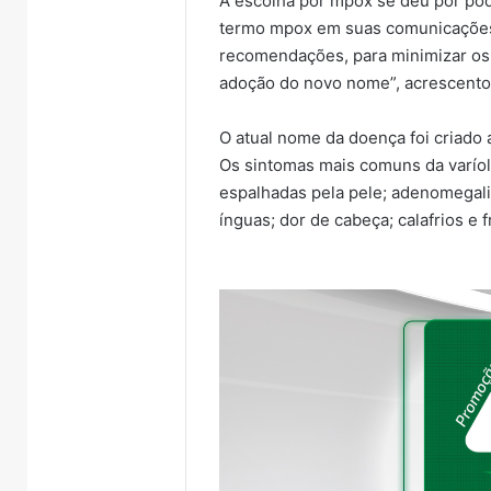
A escolha por mpox se deu por pod
termo mpox em suas comunicações 
recomendações, para minimizar os 
adoção do novo nome”, acrescento
O atual nome da doença foi criado
Os sintomas mais comuns da varío
espalhadas pela pele; adenomegal
ínguas; dor de cabeça; calafrios e 