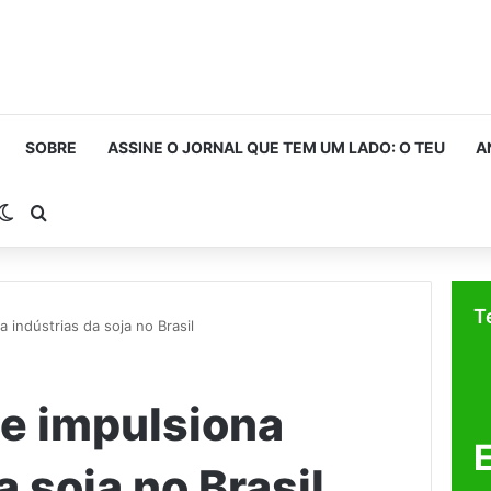
SOBRE
ASSINE O JORNAL QUE TEM UM LADO: O TEU
A
rra Lateral
Switch skin
Procurar por
T
 indústrias da soja no Brasil
de impulsiona
a soja no Brasil