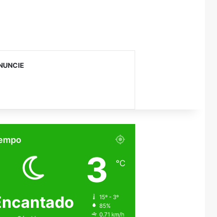
NUNCIE
empo
3
℃
Encantado
15º - 3º
85%
0.71 km/h