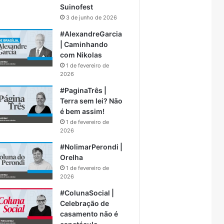
Suinofest
3 de junho de 2026
#AlexandreGarcia
| Caminhando
com Nikolas
1 de fevereiro de
2026
#PaginaTrês |
Terra sem lei? Não
é bem assim!
1 de fevereiro de
2026
#NolimarPerondi |
Orelha
1 de fevereiro de
2026
#ColunaSocial |
Celebração de
casamento não é