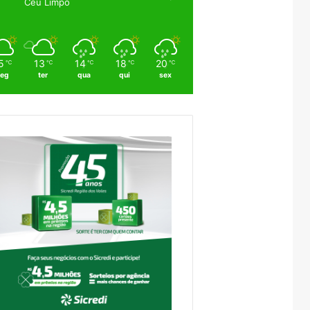
Céu Limpo
5
13
14
18
20
℃
℃
℃
℃
℃
eg
ter
qua
qui
sex