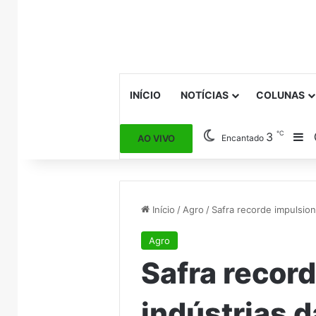
INÍCIO
NOTÍCIAS
COLUNAS
℃
3
Ba
AO VIVO
Encantado
Início
/
Agro
/
Safra recorde impulsiona
Agro
Safra recor
indústrias d