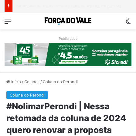
Nova lei endurece penas para crimes sexuais online contra crianças e adolescentes
Menu
Sw
Publicidade
Início
/
Colunas
/
Coluna do Perondi
Coluna do Perondi
#NolimarPerondi | Nessa
retomada da coluna de 2024
quero renovar a proposta