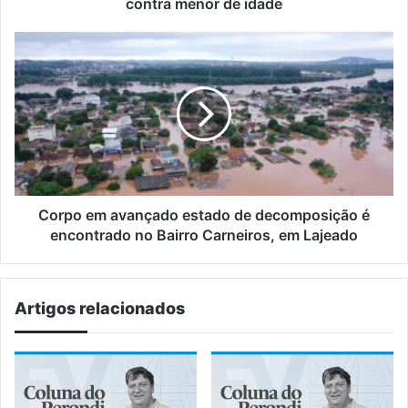
idade
contra menor de idade
Corpo
em
avançado
estado
de
decomposição
é
encontrado
no
Bairro
Corpo em avançado estado de decomposição é
Carneiros,
encontrado no Bairro Carneiros, em Lajeado
em
Lajeado
Artigos relacionados