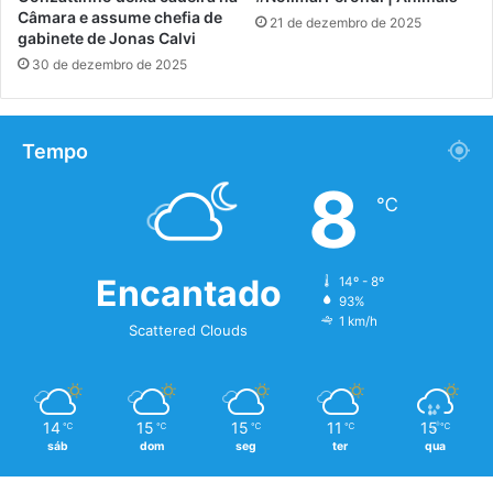
Câmara e assume chefia de
21 de dezembro de 2025
gabinete de Jonas Calvi
30 de dezembro de 2025
Tempo
8
℃
Encantado
14º - 8º
93%
1 km/h
Scattered Clouds
14
15
15
11
15
℃
℃
℃
℃
℃
sáb
dom
seg
ter
qua