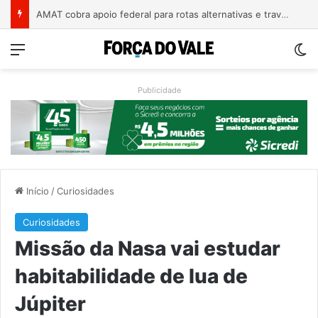
A arte de projetar o dom de cuidar
Menu
Sw
Publicidade
Início
/
Curiosidades
Curiosidades
Missão da Nasa vai estudar
habitabilidade de lua de
Júpiter