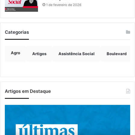
1 de fevereiro de 2026
Categorias
Agro
Artigos
Assistência Social
Boulevard
Artigos em Destaque
Canil
A
clandestino
co
é
ap
fechado
fe
e
pa