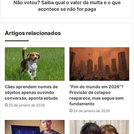
o
Não votou? Saiba qual o valor da multa e o que
que
acontece se não for paga
acontece
se
não
Artigos relacionados
for
paga
Cães aprendem nomes de
“Fim do mundo em 2026”?
objetos apenas ouvindo
Previsão de colapso
conversas, aponta estudo
reaparece, mas segue sem
fundamento
25 de janeiro de 2026
24 de janeiro de 2026