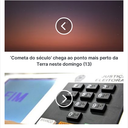
‘Cometa
do
século'
chega
ao
ponto
mais
perto
da
Terra
‘Cometa do século' chega ao ponto mais perto da
neste
Terra neste domingo (13)
domingo
(13)
Não
votou?
Saiba
qual
o
valor
da
multa
e