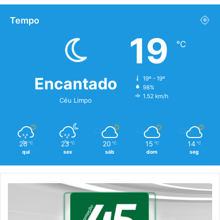
Tempo
19
℃
Encantado
19º - 19º
98%
1.52 km/h
Céu Limpo
26
23
20
15
14
℃
℃
℃
℃
℃
qui
sex
sáb
dom
seg