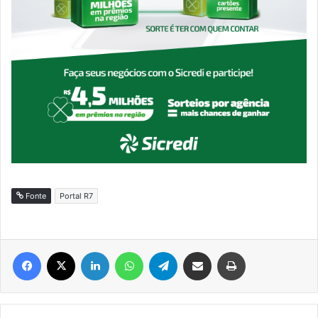
Fonte
Portal R7
Facebook
X
Linkedin
WhatsApp
Telegram
Compartilhar via e-mail
Imprimir