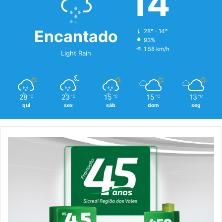
14
Encantado
28º - 14º
93%
1.58 km/h
Light Rain
28
23
15
15
13
℃
℃
℃
℃
℃
qui
sex
sáb
dom
seg