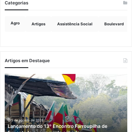
Categorias
Agro
Artigos
Assistência Social
Boulevard
Artigos em Destaque
Lançamento
E
do
re
13º
pr
Encontro
de
Farroupilha
re
de
da
Encantado
po
ocorre
en
5 de agosto de 2026
Lançamento do 13º Encontro Farroupilha de
neste
En