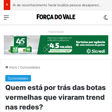
IA de reconhecimento facial localiza pessoa desaparecida há 15 anos; sistema atinge precisão de até 99%
Menu
Sw
Publicidade
Início
/
Curiosidades
Curiosidades
Quem está por trás das botas
vermelhas que viraram trend
nas redes?