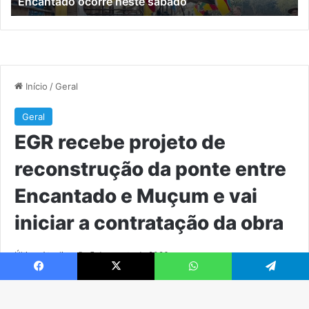
Encantado ocorre neste sábado
sábado
e
M
e
vai
ini
a
co
da
ob
Facebook
X
WhatsApp
Telegram