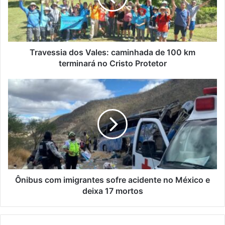
100
km
terminará
no
Cristo
Travessia dos Vales: caminhada de 100 km
Protetor
terminará no Cristo Protetor
Ônibus
com
imigrantes
sofre
acidente
no
México
e
deixa
17
Ônibus com imigrantes sofre acidente no México e
mortos
deixa 17 mortos