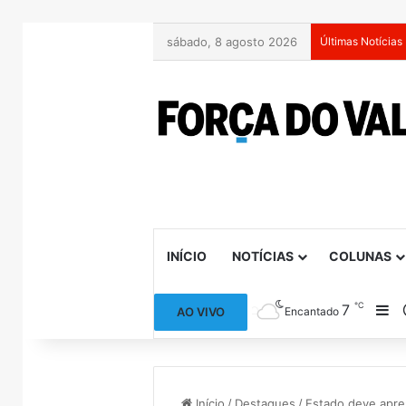
sábado, 8 agosto 2026
Últimas Notícias
INÍCIO
NOTÍCIAS
COLUNAS
℃
7
Ba
AO VIVO
Encantado
Início
/
Destaques
/
Estado deve apre