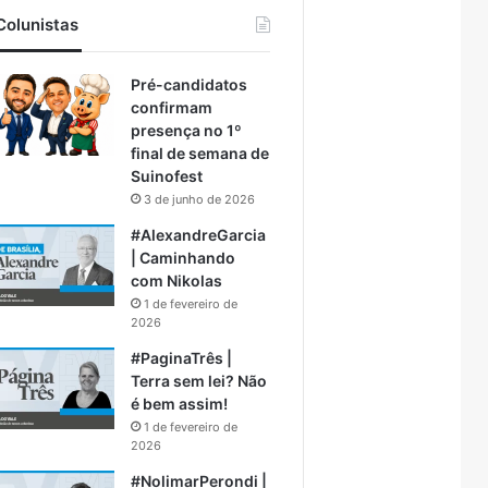
Colunistas
Pré-candidatos
confirmam
presença no 1º
final de semana de
Suinofest
3 de junho de 2026
#AlexandreGarcia
| Caminhando
com Nikolas
1 de fevereiro de
2026
#PaginaTrês |
Terra sem lei? Não
é bem assim!
1 de fevereiro de
2026
#NolimarPerondi |