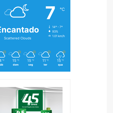
7
℃
Encantado
14º - 7º
93%
1.01 km/h
Scattered Clouds
4
15
15
11
15
℃
℃
℃
℃
℃
áb
dom
seg
ter
qua