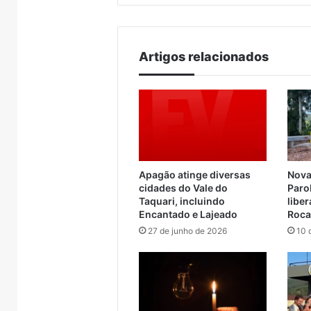
Brasil
Artigos relacionados
Apagão atinge diversas
Nova
cidades do Vale do
Paro
Taquari, incluindo
libe
Encantado e Lajeado
Roca
27 de junho de 2026
10 