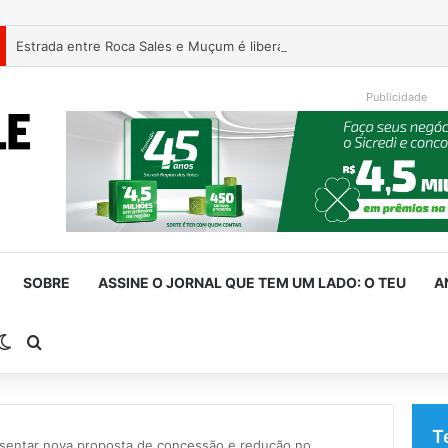
Estrada entre Roca Sales e Muçum é liberada após serviços de man
Publicidade
SOBRE
ASSINE O JORNAL QUE TEM UM LADO: O TEU
A
rra Lateral
Switch skin
Procurar por
T
sentar nova proposta de concessão e redução no