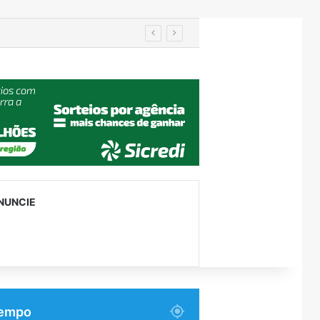
utenção
NUNCIE
empo