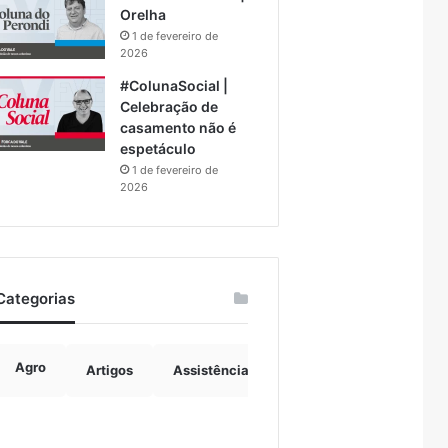
Orelha
1 de fevereiro de
2026
#ColunaSocial |
Celebração de
casamento não é
espetáculo
1 de fevereiro de
2026
Categorias
Agro
Artigos
Assistência Social
Boulevard
B