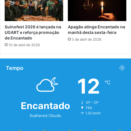
Suinofest 2026 é lançada na
Apagão atinge Encantado na
UGART e reforça promoção
manhã desta sexta-feira
de Encantado
3 de abril de 2026
10 de abril de 2026
Tempo
12
℃
Encantado
12º - 12º
79%
1.32 km/h
Scattered Clouds