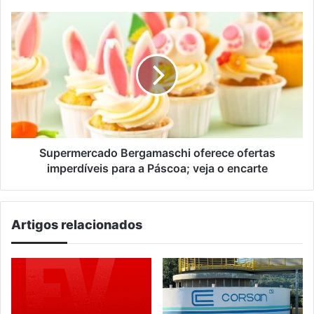
Supermercado
Bergamaschi
oferece
ofertas
imperdíveis
para
a
Páscoa;
veja
o
Supermercado Bergamaschi oferece ofertas
encarte
imperdíveis para a Páscoa; veja o encarte
Artigos relacionados