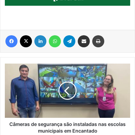
Facebook
X
Linkedin
WhatsApp
Telegram
Compartilhar via e-mail
Imprimir
Câmeras
de
segurança
são
instaladas
nas
escolas
municipais
em
Encantado
Câmeras de segurança são instaladas nas escolas
municipais em Encantado