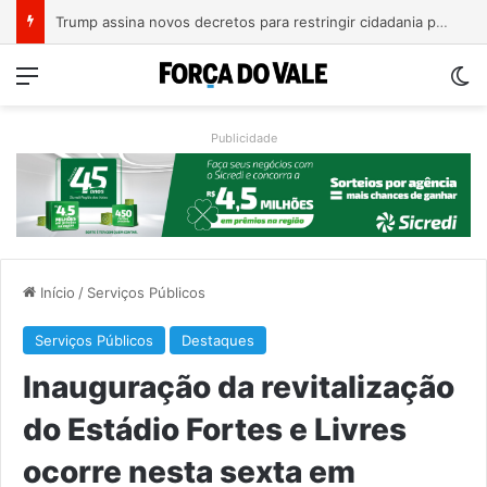
A Balsa Vicentina do Rio Guaporé
Menu
Sw
Publicidade
Início
/
Serviços Públicos
Serviços Públicos
Destaques
Inauguração da revitalização
do Estádio Fortes e Livres
ocorre nesta sexta em