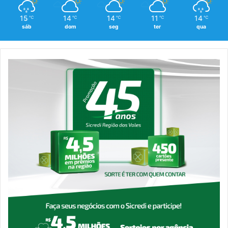
15
14
14
11
14
℃
℃
℃
℃
℃
sáb
dom
seg
ter
qua