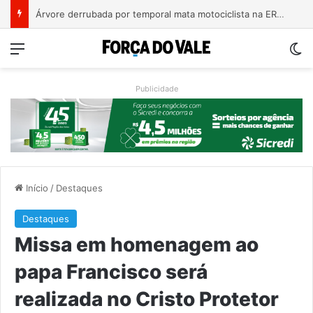
Bebê de um mês se engasga e é socorrido por bombeiros em Teutônia
Menu
Sw
Publicidade
Início
/
Destaques
Destaques
Missa em homenagem ao
papa Francisco será
realizada no Cristo Protetor