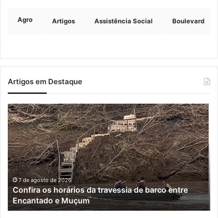
Agro
Artigos
Assistência Social
Boulevard
Artigos em Destaque
Turisvales
2026
recebe
1200
profissionais
do
trade
turístico
7 de agosto de 2026
Turisvales 2026 recebe 1200 profissionais do trade
turístico