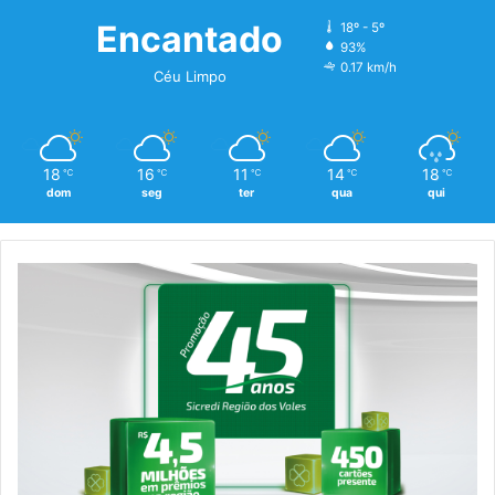
Encantado
18º - 5º
93%
0.17 km/h
Céu Limpo
18
16
11
14
18
℃
℃
℃
℃
℃
dom
seg
ter
qua
qui