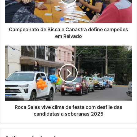
define
campeões
em
Relvado
Campeonato de Bisca e Canastra define campeões
em Relvado
Roca
Sales
vive
clima
de
festa
com
desfile
das
candidatas
Roca Sales vive clima de festa com desfile das
a
candidatas a soberanas 2025
soberanas
2025