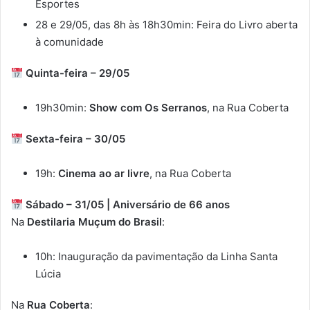
Esportes
28
e
29/
05,
das
8h
às
18h30min:
Feira
do
Livro
aberta
à
comunidade
Quinta-
feira –
29/
05
19h30min:
Show
com
Os
Serranos
,
na
Rua
Coberta
Sexta-
feira –
30/
05
19h:
Cinema
ao
ar
livre
,
na
Rua
Coberta
Sábado –
31/
05 |
Aniversário
de
66
anos
Na
Destilaria
Muçum
do
Brasil
:
10h:
Inauguração
da
pavimentação
da
Linha
Santa
Lúcia
Na
Rua
Coberta
: