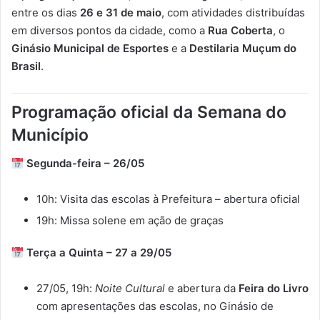
entre
os
dias
26
e
31
de
maio
,
com
atividades
distribuídas
em
diversos
pontos
da
cidade,
como
a
Rua
Coberta
,
o
Ginásio
Municipal
de
Esportes
e
a
Destilaria
Muçum
do
Brasil
.
Programação
oficial
da
Semana
do
Município
Segunda-
feira –
26/
05
10h:
Visita
das
escolas
à
Prefeitura –
abertura
oficial
19h:
Missa
solene
em
ação
de
graças
Terça
a
Quinta –
27
a
29/
05
27/
05,
19h:
Noite
Cultural
e
abertura
da
Feira
do
Livro
com
apresentações
das
escolas,
no
Ginásio
de