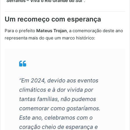
“
Serranos –
Viva
o
Rio
Grande
do
Sul”
.
Um
recomeço
com
esperança
Para
o
prefeito
Mateus
Trojan
,
a
comemoração
deste
ano
representa
mais
do
que
um
marco
histórico:
“
Em
2024,
devido
aos
eventos
climáticos
e
à
dor
vivida
por
tantas
famílias,
não
pudemos
comemorar
como
gostaríamos.
Este
ano,
celebramos
com
o
coração
cheio
de
esperança
e