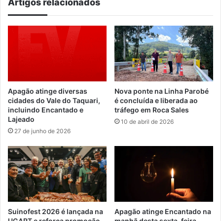
Artigos relacionados
Apagão atinge diversas
Nova ponte na Linha Parobé
cidades do Vale do Taquari,
é concluída e liberada ao
incluindo Encantado e
tráfego em Roca Sales
Lajeado
10 de abril de 2026
27 de junho de 2026
Suinofest 2026 é lançada na
Apagão atinge Encantado na
UGART e reforça promoção
manhã desta sexta-feira