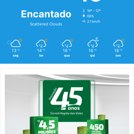
Encantado
16º - 12º
68%
2.1 km/h
Scattered Clouds
13
14
16
16
18
℃
℃
℃
℃
℃
seg
ter
qua
qui
sex