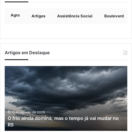
Agro
Artigos
Assistência Social
Boulevard
Artigos em Destaque
O
Co
frio
fo
ainda
vai
domina,
pr
mas
im
o
qu
tempo
re
já
as
10 de agosto de 2026
O frio ainda domina, mas o tempo já vai mudar no
vai
be
RS
mudar
de
no
Re