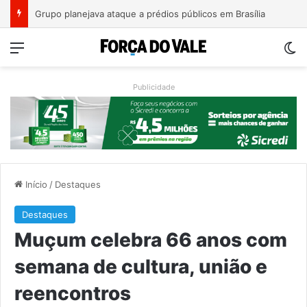
Duas novas pontes podem mudar o acesso entre Lajeado e Arroio do Meio
Menu
Sw
Publicidade
Início
/
Destaques
Destaques
Muçum celebra 66 anos com
semana de cultura, união e
reencontros