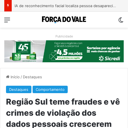
AMAT cobra apoio federal para rotas alternativas e travessia entre Muçum e Encantado
Menu
Sw
Publicidade
Início
/
Destaques
Destaques
Comportamento
Região Sul teme fraudes e vê
crimes de violação dos
dados pessoais crescerem