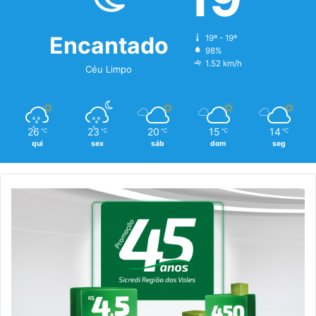
Encantado
19º - 19º
98%
1.52 km/h
Céu Limpo
26
23
20
15
14
℃
℃
℃
℃
℃
qui
sex
sáb
dom
seg