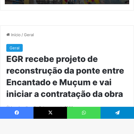
M
e
vai
ini
a
co
da
ob
Facebook
X
WhatsApp
Telegram