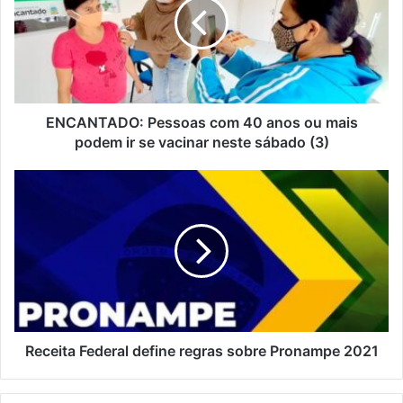
40
anos
ou
mais
podem
ir
se
ENCANTADO: Pessoas com 40 anos ou mais
vacinar
podem ir se vacinar neste sábado (3)
neste
sábado
Receita
(3)
Federal
define
regras
sobre
Pronampe
2021
Receita Federal define regras sobre Pronampe 2021